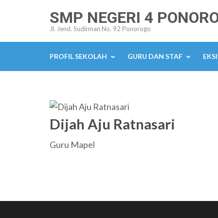
Lompat
SMP NEGERI 4 PONOR
ke
Jl. Jend. Sudirman No. 92 Ponorogo
konten
(Tekan
PROFIL SEKOLAH
GURU DAN STAF
EKSI
Enter)
Dijah Aju Ratnasari
Guru Mapel