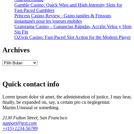
Gamble Casino: Quick Wins and High‑Intensity Slots for
Fast‑Paced Gamblers
Princess Casino Review : Gains rapides & Frissons
instantanés pour les joueurs mobiles
Gratorama Casino – Ganancias Rápidas, Acción Veloz y Slots
Sin Fin
OZwin Casino: Fast‑Paced Slot Action for the Modern Player
Archives
Archives
Quick contact info
Lorem ipsum dolor sit amet, the administration of justice, I may hear,
finally, be expanded on, say, a certain pro cu neglegentur.
Mazim.Unusual or something.
2130 Fulton Street, San Francisco
support@test.com
+(15) 1234-56789