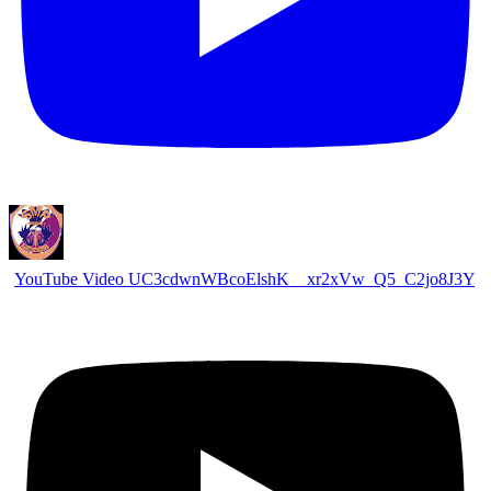
YouTube Video UC3cdwnWBcoElshK__xr2xVw_Q5_C2jo8J3Y