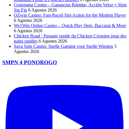
Gratorama Casino – Ganancias Rápidas, Acción Veloz y Slots
Sin Fin
6 Agustus 2026
OZwin Casino: Fast‑Paced Slot Action for the Modern Player
6 Agustus 2026
We1Win Online Casino – Quick‑Play Slots, Baccarat & More
6 Agustus 2026
Chicken Road : Passage rapide du Chicken Crossing pour des
gains rapides
6 Agustus 2026
Sava Spin Casino: Snelle Gaming voor Snelle Winsten
5
Agustus 2026
SMPN 4 PONOROGO