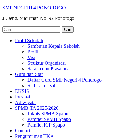
Lompat
SMP NEGERI 4 PONOROGO
ke
Jl. Jend. Sudirman No. 92 Ponorogo
konten
(Tekan
Cari
Enter)
untuk:
Profil Sekolah
Sambutan Kepala Sekolah
Profil
Visi
Struktur Organisasi
Sarana dan Prasarana
Guru dan Staf
Daftar Guru SMP Negeri 4 Ponorogo
Staf Tata Usaha
EKSIS
Prestasi
Adiwiyata
SPMB TA 2025/2026
Juknis SPMB Spapo
Pamflet SPMB Spapo
Pamflet ICP Spapo
Contact
Pengumuman TKA