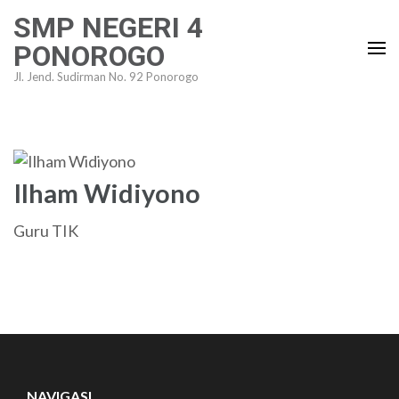
Lompat
SMP NEGERI 4
ke
PONOROGO
konten
Jl. Jend. Sudirman No. 92 Ponorogo
(Tekan
Enter)
Ilham Widiyono
Guru TIK
NAVIGASI