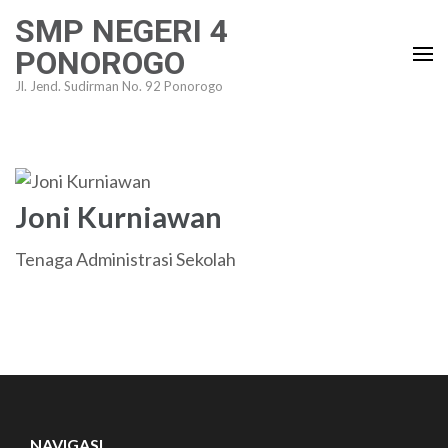
Lompat
SMP NEGERI 4
ke
PONOROGO
konten
Jl. Jend. Sudirman No. 92 Ponorogo
(Tekan
Enter)
Joni Kurniawan
Tenaga Administrasi Sekolah
NAVIGASI