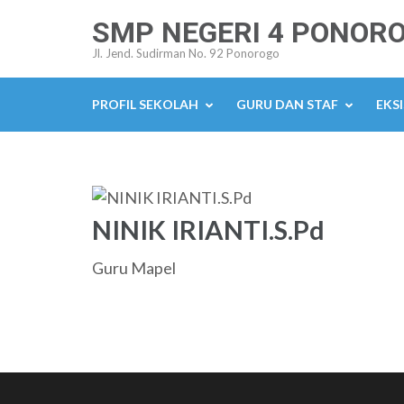
Lompat
SMP NEGERI 4 PONOR
ke
Jl. Jend. Sudirman No. 92 Ponorogo
konten
(Tekan
PROFIL SEKOLAH
GURU DAN STAF
EKSI
Enter)
NINIK IRIANTI.S.Pd
Guru Mapel