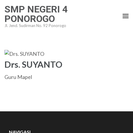
Lompat
SMP NEGERI 4
ke
PONOROGO
konten
Jl. Jend. Sudirman No. 92 Ponorogo
(Tekan
Enter)
Drs. SUYANTO
Guru Mapel
NAVIGASI