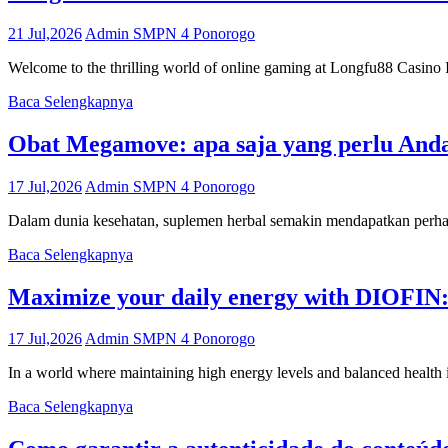
21 Jul,2026
Admin SMPN 4 Ponorogo
Welcome to the thrilling world of online gaming at Longfu88 Casino 
Baca Selengkapnya
Obat Megamove: apa saja yang perlu Anda 
17 Jul,2026
Admin SMPN 4 Ponorogo
Dalam dunia kesehatan, suplemen herbal semakin mendapatkan perha
Baca Selengkapnya
Maximize your daily energy with DIOFIN: 
17 Jul,2026
Admin SMPN 4 Ponorogo
In a world where maintaining high energy levels and balanced health 
Baca Selengkapnya