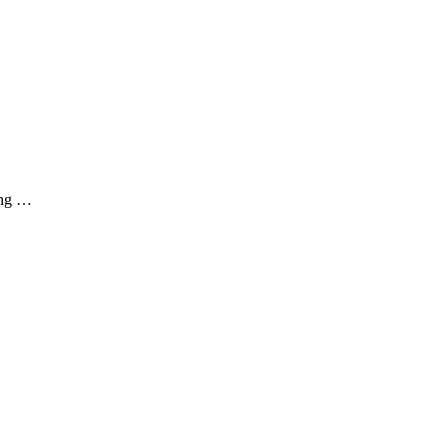
zing …