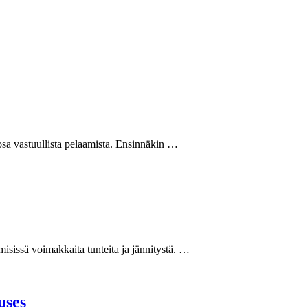
 osa vastuullista pelaamista. Ensinnäkin …
sissä voimakkaita tunteita ja jännitystä. …
uses