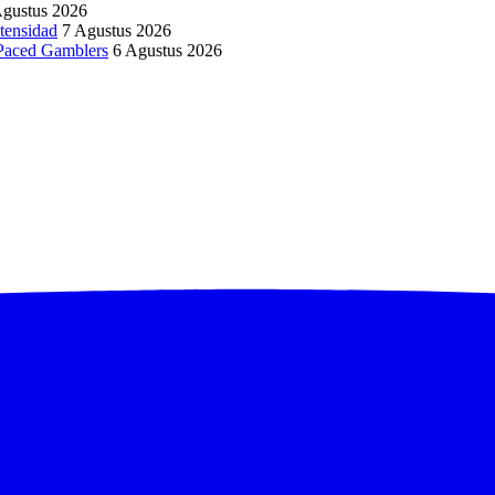
Agustus 2026
tensidad
7 Agustus 2026
‑Paced Gamblers
6 Agustus 2026