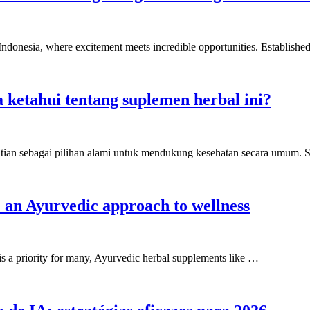
Indonesia, where excitement meets incredible opportunities. Establishe
ketahui tentang suplemen herbal ini?
tian sebagai pilihan alami untuk mendukung kesehatan secara umum. 
an Ayurvedic approach to wellness
is a priority for many, Ayurvedic herbal supplements like …