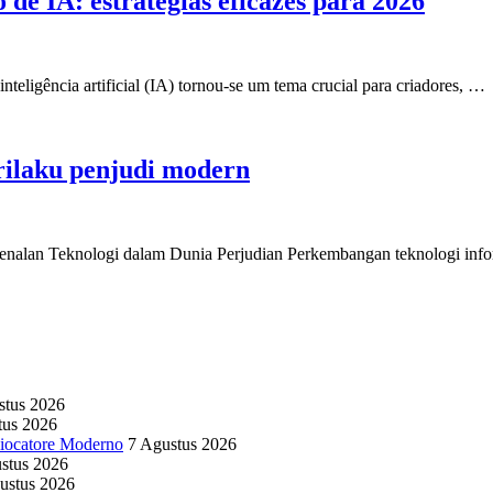
de IA: estratégias eficazes para 2026
teligência artificial (IA) tornou-se um tema crucial para criadores, …
rilaku penjudi modern
genalan Teknologi dalam Dunia Perjudian Perkembangan teknologi in
stus 2026
tus 2026
Giocatore Moderno
7 Agustus 2026
stus 2026
ustus 2026