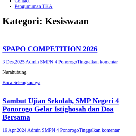
Contact
Pengumuman TKA
Kategori:
Kesiswaan
SPAPO COMPETITION 2026
3 Des,2025
Admin SMPN 4 Ponorogo
Tinggalkan komentar
Narahubung
Baca Selengkapnya
Sambut Ujian Sekolah, SMP Negeri 4
Ponorogo Gelar Istighosah dan Doa
Bersama
19 Apr,2024
Admin SMPN 4 Ponorogo
Tinggalkan komentar