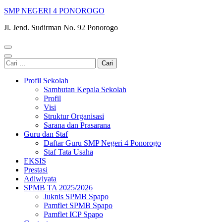
SMP NEGERI 4 PONOROGO
Jl. Jend. Sudirman No. 92 Ponorogo
Cari
untuk:
Profil Sekolah
Sambutan Kepala Sekolah
Profil
Visi
Struktur Organisasi
Sarana dan Prasarana
Guru dan Staf
Daftar Guru SMP Negeri 4 Ponorogo
Staf Tata Usaha
EKSIS
Prestasi
Adiwiyata
SPMB TA 2025/2026
Juknis SPMB Spapo
Pamflet SPMB Spapo
Pamflet ICP Spapo