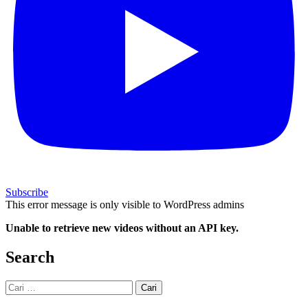
Subscribe
This error message is only visible to WordPress admins
Unable to retrieve new videos without an API key.
Search
Cari
untuk: