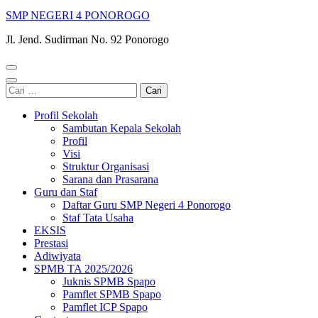
SMP NEGERI 4 PONOROGO
Jl. Jend. Sudirman No. 92 Ponorogo
Cari
untuk:
Profil Sekolah
Sambutan Kepala Sekolah
Profil
Visi
Struktur Organisasi
Sarana dan Prasarana
Guru dan Staf
Daftar Guru SMP Negeri 4 Ponorogo
Staf Tata Usaha
EKSIS
Prestasi
Adiwiyata
SPMB TA 2025/2026
Juknis SPMB Spapo
Pamflet SPMB Spapo
Pamflet ICP Spapo