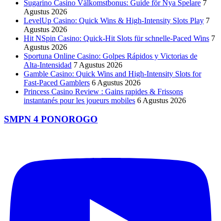
Sugarino Casino Välkomstbonus: Guide för Nya Spelare
7
Agustus 2026
LevelUp Casino: Quick Wins & High‑Intensity Slots Play
7
Agustus 2026
Hit NSpin Casino: Quick‑Hit Slots für schnelle‑Paced Wins
7
Agustus 2026
Sportuna Online Casino: Golpes Rápidos y Victorias de
Alta‑Intensidad
7 Agustus 2026
Gamble Casino: Quick Wins and High‑Intensity Slots for
Fast‑Paced Gamblers
6 Agustus 2026
Princess Casino Review : Gains rapides & Frissons
instantanés pour les joueurs mobiles
6 Agustus 2026
SMPN 4 PONOROGO