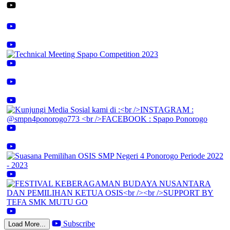
Subscribe
Load More...