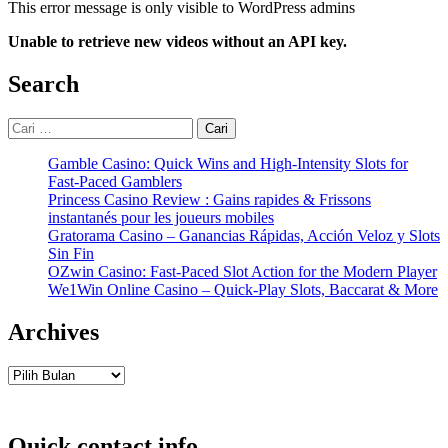
This error message is only visible to WordPress admins
Unable to retrieve new videos without an API key.
Search
Cari
untuk:
Gamble Casino: Quick Wins and High‑Intensity Slots for
Fast‑Paced Gamblers
Princess Casino Review : Gains rapides & Frissons
instantanés pour les joueurs mobiles
Gratorama Casino – Ganancias Rápidas, Acción Veloz y Slots
Sin Fin
OZwin Casino: Fast‑Paced Slot Action for the Modern Player
We1Win Online Casino – Quick‑Play Slots, Baccarat & More
Archives
Archives
Quick contact info