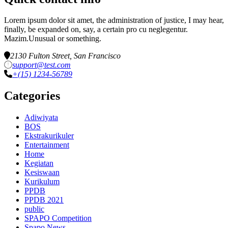
Lorem ipsum dolor sit amet, the administration of justice, I may hear,
finally, be expanded on, say, a certain pro cu neglegentur.
Mazim.Unusual or something.
2130 Fulton Street, San Francisco
support@test.com
+(15) 1234-56789
Categories
Adiwiyata
BOS
Ekstrakurikuler
Entertainment
Home
Kegiatan
Kesiswaan
Kurikulum
PPDB
PPDB 2021
public
SPAPO Competition
Spapo News