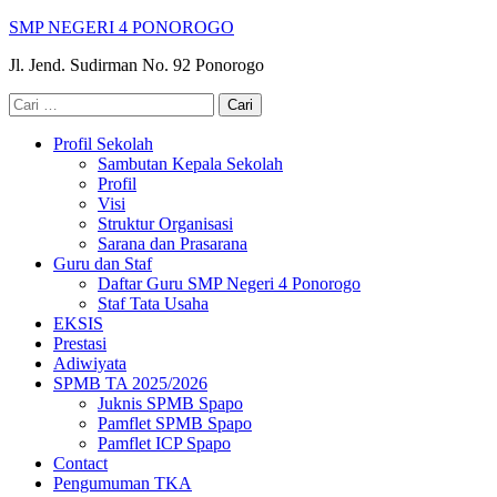
Lompat
SMP NEGERI 4 PONOROGO
ke
Jl. Jend. Sudirman No. 92 Ponorogo
konten
(Tekan
Cari
Enter)
untuk:
Profil Sekolah
Sambutan Kepala Sekolah
Profil
Visi
Struktur Organisasi
Sarana dan Prasarana
Guru dan Staf
Daftar Guru SMP Negeri 4 Ponorogo
Staf Tata Usaha
EKSIS
Prestasi
Adiwiyata
SPMB TA 2025/2026
Juknis SPMB Spapo
Pamflet SPMB Spapo
Pamflet ICP Spapo
Contact
Pengumuman TKA