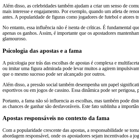
Além disso, as celebridades também ajudam a criar um senso de comu
mais interesse e engajamento. Por exemplo, quando um atleta de ren
antes. A popularidade de figuras como jogadores de futebol e atores t
No entanto, essa influência não é isenta de críticas. É fundamental q
apenas os ganhos. Assim, é importante que os apostadores mantenham
glamouroso.
Psicologia das apostas e a fama
A psicologia por trás das escolhas de apostas é complexa e multiface
ou imitar uma figura admirada pode levar muitos a agirem impulsiva
que o mesmo sucesso pode ser alcançado por outros.
Além disso, a pressão social também desempenha um papel significativ
esportivos ou em jogos de cassino. Essa dinâmica pode ser perigosa, 
Portanto, a fama não só influencia as escolhas, mas também pode dis
as chances de ganhar são desfavoráveis. Este fato sublinha a importâ
Apostas responsáveis no contexto da fama
Com a popularidade crescente das apostas, a responsabilidade se torn
abordagem responsável, onde os apostadores sejam incentivados a jogar