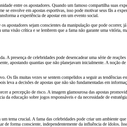
nidade entre os apostadores. Quando um famoso compartilha suas exper
ome se envolve em apostas esportivas, isso pode motivar seus fãs a 
ransforma a experiência de apostar em um evento social.
ue os apostadores sejam conscientes da manipulação que pode ocorrer, j
 uma visão crítica e se lembrem que a fama não garante uma vitória, 
tada. A presença de celebridades pode desencadear uma série de reaçõe
mente, apostando quantias que não planejavam inicialmente. A noção d
o. Os fãs muitas vezes se sentem compelidos a seguir as tendências est
pois leva a decisões de apostas que não são fundamentadas em informaç
torcer a percepção de risco. A imagem glamourosa das apostas promovida
ncia da educação sobre jogos responsáveis e da necessidade de estratég
a um tema crucial. A fama das celebridades pode criar um ambiente que
 de forma consciente, independentemente da influência de ídolos. Isso s