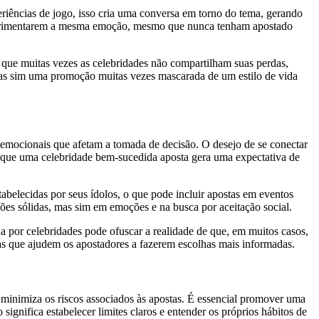
iências de jogo, isso cria uma conversa em torno do tema, gerando
experimentarem a mesma emoção, mesmo que nunca tenham apostado
á que muitas vezes as celebridades não compartilham suas perdas,
mas sim uma promoção muitas vezes mascarada de um estilo de vida
s emocionais que afetam a tomada de decisão. O desejo de se conectar
e que uma celebridade bem-sucedida aposta gera uma expectativa de
abelecidas por seus ídolos, o que pode incluir apostas em eventos
ões sólidas, mas sim em emoções e na busca por aceitação social.
 por celebridades pode ofuscar a realidade de que, em muitos casos,
ias que ajudem os apostadores a fazerem escolhas mais informadas.
 minimiza os riscos associados às apostas. É essencial promover uma
ignifica estabelecer limites claros e entender os próprios hábitos de