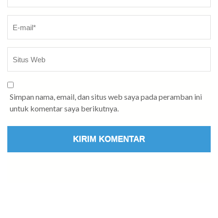
Simpan nama, email, dan situs web saya pada peramban ini
untuk komentar saya berikutnya.