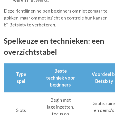
wel en niet werkt.
Deze richtlijnen helpen beginners om niet zomaar te
gokken, maar om met inzicht en controle hun kansen
bij Betsixty te verbeteren.
Spelkeuze en technieken: een
overzichtstabel
Beste
Type
Voordeel bi
techniek voor
spel
Betsixty
beginners
Begin met
Gratis spin
lage inzetten,
Slots
en demo’s
focus op