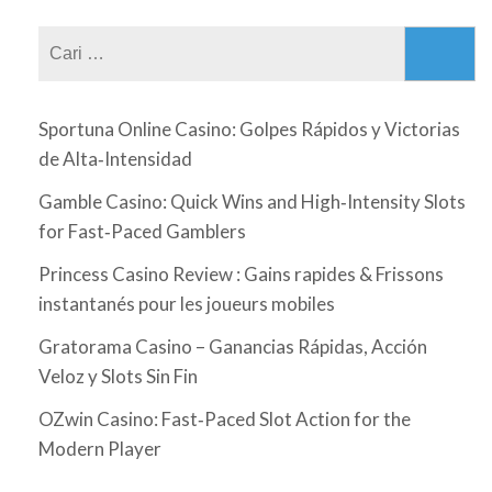
Cari
untuk:
Sportuna Online Casino: Golpes Rápidos y Victorias
de Alta‑Intensidad
Gamble Casino: Quick Wins and High‑Intensity Slots
for Fast‑Paced Gamblers
Princess Casino Review : Gains rapides & Frissons
instantanés pour les joueurs mobiles
Gratorama Casino – Ganancias Rápidas, Acción
Veloz y Slots Sin Fin
OZwin Casino: Fast‑Paced Slot Action for the
Modern Player