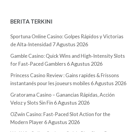
BERITA TERKINI
Sportuna Online Casino: Golpes Rápidos y Victorias
7 Agustus 2026
de Alta‑Intensidad
Gamble Casino: Quick Wins and High‑Intensity Slots
6 Agustus 2026
for Fast‑Paced Gamblers
Princess Casino Review : Gains rapides & Frissons
6 Agustus 2026
instantanés pour les joueurs mobiles
Gratorama Casino – Ganancias Rápidas, Acción
6 Agustus 2026
Veloz y Slots Sin Fin
OZwin Casino: Fast‑Paced Slot Action for the
6 Agustus 2026
Modern Player