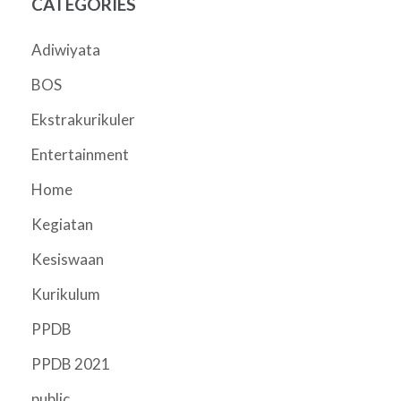
CATEGORIES
Adiwiyata
BOS
Ekstrakurikuler
Entertainment
Home
Kegiatan
Kesiswaan
Kurikulum
PPDB
PPDB 2021
public