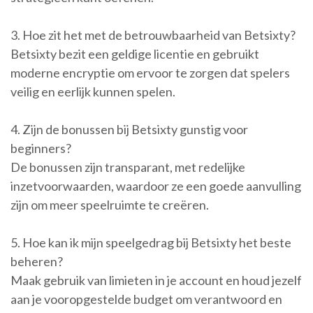
3. Hoe zit het met de betrouwbaarheid van Betsixty?
Betsixty bezit een geldige licentie en gebruikt
moderne encryptie om ervoor te zorgen dat spelers
veilig en eerlijk kunnen spelen.
4. Zijn de bonussen bij Betsixty gunstig voor
beginners?
De bonussen zijn transparant, met redelijke
inzetvoorwaarden, waardoor ze een goede aanvulling
zijn om meer speelruimte te creëren.
5. Hoe kan ik mijn speelgedrag bij Betsixty het beste
beheren?
Maak gebruik van limieten in je account en houd jezelf
aan je vooropgestelde budget om verantwoord en