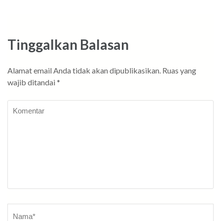
Tinggalkan Balasan
Alamat email Anda tidak akan dipublikasikan.
Ruas yang
wajib ditandai
*
Komentar
Nama
*