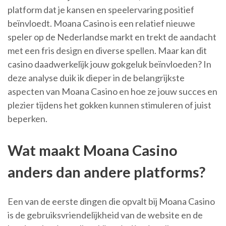
platform dat je kansen en speelervaring positief
beïnvloedt. Moana Casino is een relatief nieuwe
speler op de Nederlandse markt en trekt de aandacht
met een fris design en diverse spellen. Maar kan dit
casino daadwerkelijk jouw gokgeluk beïnvloeden? In
deze analyse duik ik dieper in de belangrijkste
aspecten van Moana Casino en hoe ze jouw succes en
plezier tijdens het gokken kunnen stimuleren of juist
beperken.
Wat maakt Moana Casino
anders dan andere platforms?
Een van de eerste dingen die opvalt bij Moana Casino
is de gebruiksvriendelijkheid van de website en de