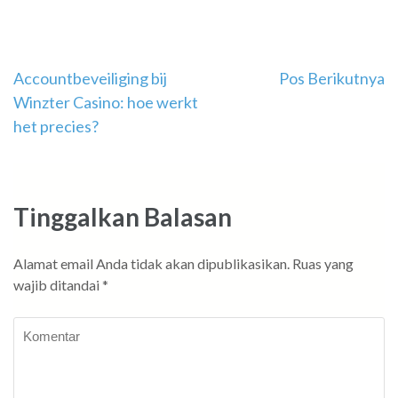
Navigasi
Accountbeveiliging bij
Pos Berikutnya
Winzter Casino: hoe werkt
pos
het precies?
Tinggalkan Balasan
Alamat email Anda tidak akan dipublikasikan.
Ruas yang
wajib ditandai
*
Komentar