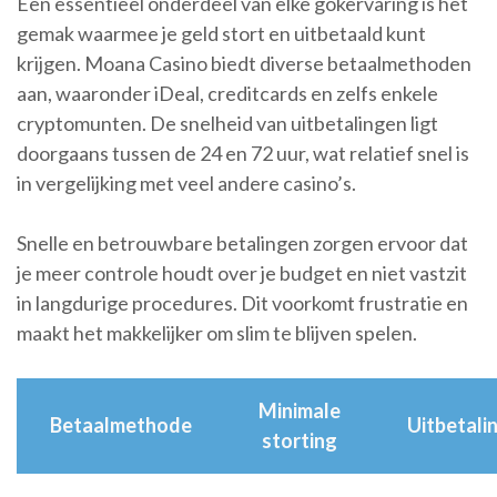
Een essentieel onderdeel van elke gokervaring is het
gemak waarmee je geld stort en uitbetaald kunt
krijgen. Moana Casino biedt diverse betaalmethoden
aan, waaronder iDeal, creditcards en zelfs enkele
cryptomunten. De snelheid van uitbetalingen ligt
doorgaans tussen de 24 en 72 uur, wat relatief snel is
in vergelijking met veel andere casino’s.
Snelle en betrouwbare betalingen zorgen ervoor dat
je meer controle houdt over je budget en niet vastzit
in langdurige procedures. Dit voorkomt frustratie en
maakt het makkelijker om slim te blijven spelen.
Minimale
Betaalmethode
Uitbetalin
storting