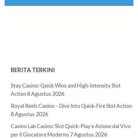
BERITA TERKINI
Stay Casino: Quick Wins and High‑Intensity Slot
8 Agustus 2026
Action
Royal Reels Casino – Dive Into Quick‑Fire Slot Action
8 Agustus 2026
Casino Lab Casino: Slot Quick‑Play e Azione dal Vivo
7 Agustus 2026
per il Giocatore Moderno