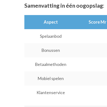
Samenvatting in één oogopslag:
Aspect
Score Mr
Spelaanbod
Bonussen
Betaalmethoden
Mobiel spelen
Klantenservice