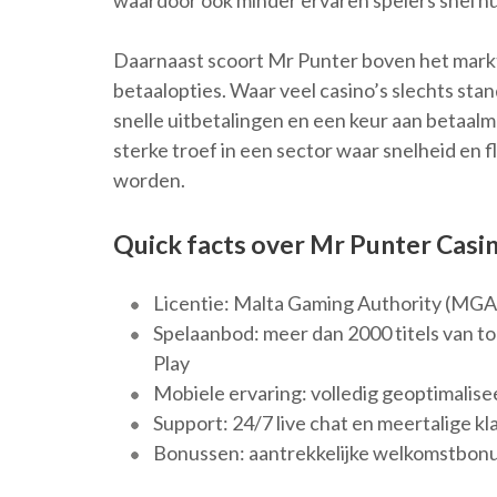
waardoor ook minder ervaren spelers snel h
Daarnaast scoort Mr Punter boven het mark
betaalopties. Waar veel casino’s slechts st
snelle uitbetalingen en een keur aan betaalmo
sterke troef in een sector waar snelheid en fl
worden.
Quick facts over Mr Punter Casi
Licentie: Malta Gaming Authority (MGA
Spelaanbod: meer dan 2000 titels van t
Play
Mobiele ervaring: volledig geoptimalis
Support: 24/7 live chat en meertalige k
Bonussen: aantrekkelijke welkomstbonu