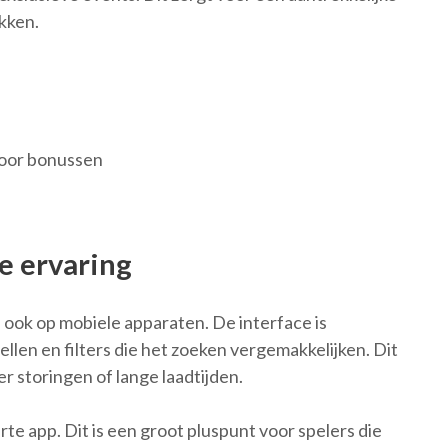
kken.
 voor bonussen
e ervaring
 ook op mobiele apparaten. De interface is
ellen en filters die het zoeken vergemakkelijken. Dit
r storingen of lange laadtijden.
te app. Dit is een groot pluspunt voor spelers die