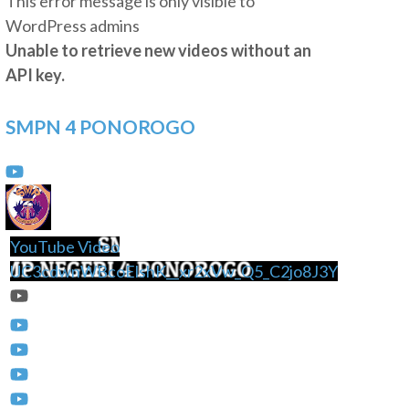
This error message is only visible to
WordPress admins
Unable to retrieve new videos without an
API key.
SMPN 4 PONOROGO
YouTube Video
UC3cdwnWBcoElshK__xr2xVw_Q5_C2jo8J3Y