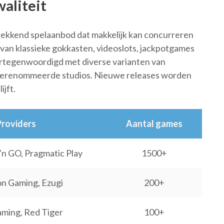
aliteit
ekkend spelaanbod dat makkelijk kan concurreren
van klassieke gokkasten, videoslots, jackpotgames
 vertegenwoordigd met diverse varianten van
r gerenommeerde studios. Nieuwe releases worden
ijft.
Providers
Aantal games
’n GO, Pragmatic Play
1500+
on Gaming, Ezugi
200+
ming, Red Tiger
100+