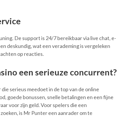
ervice
ing. De support is 24/7 bereikbaar via live chat, e-
jk en deskundig, wat een verademing is vergeleken
wachten op reacties.
asino een serieuze concurrent?
r die serieus meedoet in de top van de online
od, goede bonussen, snelle betalingen en een fijne
ar voor zijn geld. Voor spelers die een
 zoeken, is Mr Punter een aanrader om te