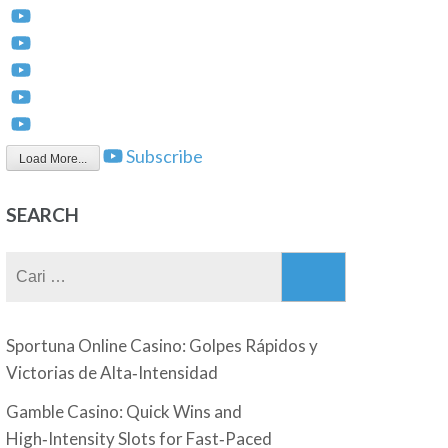
Subscribe
Load More...
SEARCH
Cari
untuk:
Sportuna Online Casino: Golpes Rápidos y
Victorias de Alta‑Intensidad
Gamble Casino: Quick Wins and
High‑Intensity Slots for Fast‑Paced