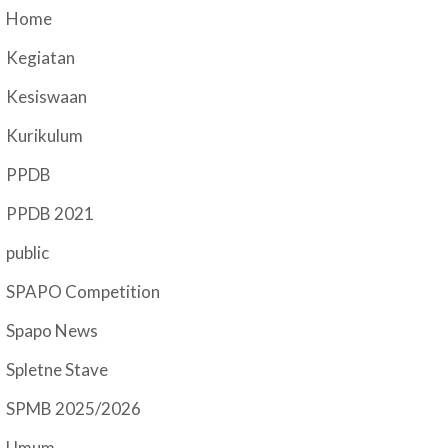
Home
Kegiatan
Kesiswaan
Kurikulum
PPDB
PPDB 2021
public
SPAPO Competition
Spapo News
Spletne Stave
SPMB 2025/2026
Umum