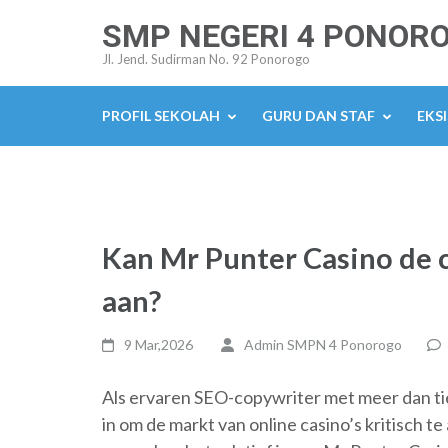
Lompat
SMP NEGERI 4 PONOR
ke
Jl. Jend. Sudirman No. 92 Ponorogo
konten
(Tekan
PROFIL SEKOLAH
GURU DAN STAF
EKSI
Enter)
Kan Mr Punter Casino de 
aan?
9 Mar,2026
Admin SMPN 4 Ponorogo
Als ervaren SEO-copywriter met meer dan tien
in om de markt van online casino’s kritisch t