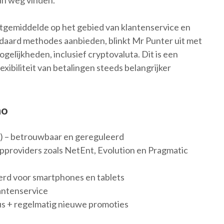
un weg vinden.
tgemiddelde op het gebied van klantenservice en
andaard methodes aanbieden, blinkt Mr Punter uit met
gelijkheden, inclusief cryptovaluta. Dit is een
exibiliteit van betalingen steeds belangrijker
no
) – betrouwbaar en gereguleerd
opproviders zoals NetEnt, Evolution en Pragmatic
eerd voor smartphones en tablets
lantenservice
s + regelmatig nieuwe promoties