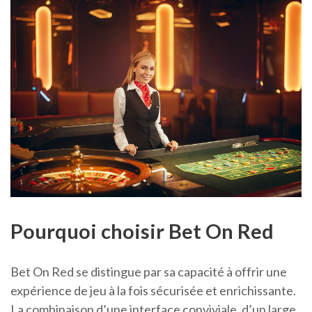
Pourquoi choisir Bet On Red
Bet On Red se distingue par sa capacité à offrir une
expérience de jeu à la fois sécurisée et enrichissante.
La combinaison d’une interface conviviale, d’un large