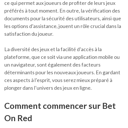
ce qui permet aux joueurs de profiter de leurs jeux
préférés à tout moment. En outre, la vérification des
documents pour la sécurité des utilisateurs, ainsi que
les options d’assistance, jouent un rôle crucial dans la
satisfaction du joueur.
La diversité des jeux et la facilité d’accès à la
plateforme, que ce soit via une application mobile ou
un navigateur, sont également des facteurs
déterminants pour les nouveaux joueurs. En gardant
ces aspects à l’esprit, vous serez mieux préparé à
plonger dans l’univers des jeux en ligne.
Comment commencer sur Bet
On Red