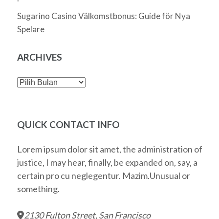
Sugarino Casino Välkomstbonus: Guide för Nya
Spelare
ARCHIVES
Archives
QUICK CONTACT INFO
Lorem ipsum dolor sit amet, the administration of
justice, I may hear, finally, be expanded on, say, a
certain pro cu neglegentur.
Mazim.Unusual or
something.
2130 Fulton Street, San Francisco