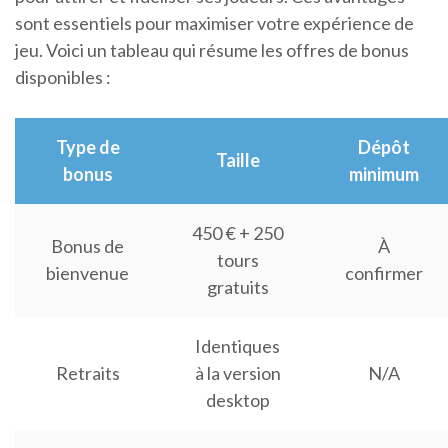
sont essentiels pour maximiser votre expérience de
jeu. Voici un tableau qui résume les offres de bonus
disponibles :
Type de
Dépôt
Taille
bonus
minimum
450 € + 250
Bonus de
À
tours
bienvenue
confirmer
gratuits
Identiques
Retraits
à la version
N/A
desktop