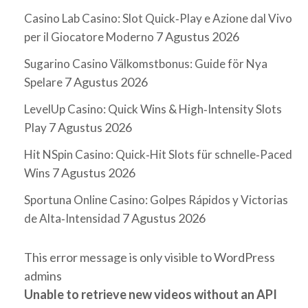
Casino Lab Casino: Slot Quick‑Play e Azione dal Vivo
7 Agustus 2026
per il Giocatore Moderno
Sugarino Casino Välkomstbonus: Guide för Nya
7 Agustus 2026
Spelare
LevelUp Casino: Quick Wins & High‑Intensity Slots
7 Agustus 2026
Play
Hit NSpin Casino: Quick‑Hit Slots für schnelle‑Paced
7 Agustus 2026
Wins
Sportuna Online Casino: Golpes Rápidos y Victorias
7 Agustus 2026
de Alta‑Intensidad
This error message is only visible to WordPress
admins
Unable to retrieve new videos without an API