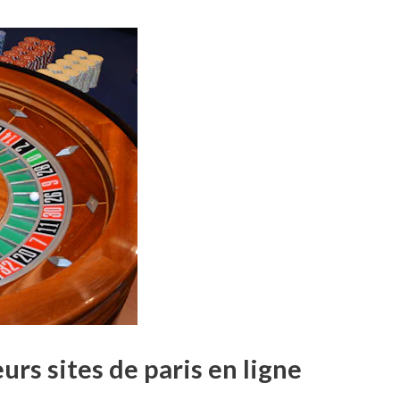
urs sites de paris en ligne