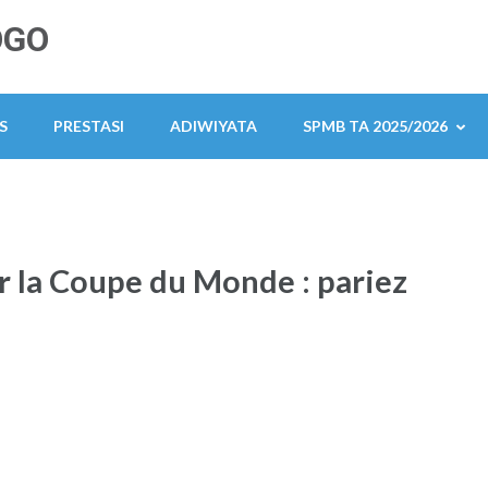
OGO
S
PRESTASI
ADIWIYATA
SPMB TA 2025/2026
ur la Coupe du Monde : pariez