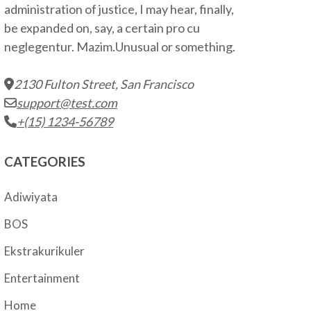
administration of justice, I may hear, finally,
be expanded on, say, a certain pro cu
neglegentur.
Mazim.Unusual or something.
2130 Fulton Street, San Francisco
support@test.com
+(15) 1234-56789
CATEGORIES
Adiwiyata
BOS
Ekstrakurikuler
Entertainment
Home