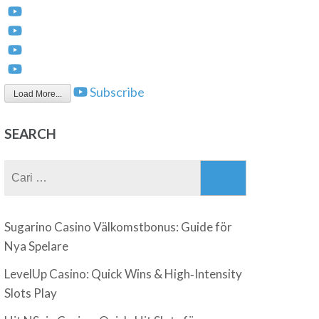
Subscribe
Load More...
SEARCH
Cari
untuk:
Sugarino Casino Välkomstbonus: Guide för
Nya Spelare
LevelUp Casino: Quick Wins & High‑Intensity
Slots Play