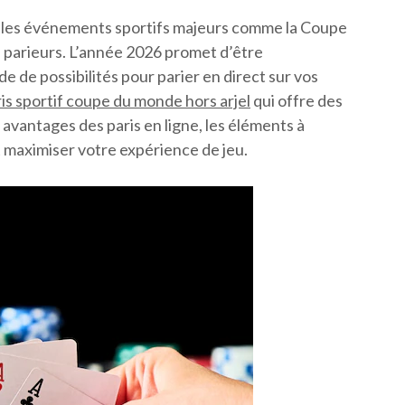
, les événements sportifs majeurs comme la Coupe
s parieurs. L’année 2026 promet d’être
e de possibilités pour parier en direct sur vos
ris sportif coupe du monde hors arjel
qui offre des
 avantages des paris en ligne, les éléments à
t maximiser votre expérience de jeu.