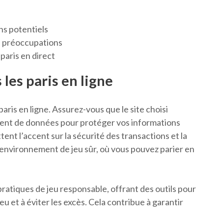
ns potentiels
s préoccupations
paris en direct
les paris en ligne
 paris en ligne. Assurez-vous que le site choisi
ement de données pour protéger vos informations
tent l’accent sur la sécurité des transactions et la
n environnement de jeu sûr, où vous pouvez parier en
pratiques de jeu responsable, offrant des outils pour
eu et à éviter les excès. Cela contribue à garantir