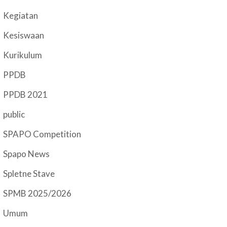
Kegiatan
Kesiswaan
Kurikulum
PPDB
PPDB 2021
public
SPAPO Competition
Spapo News
Spletne Stave
SPMB 2025/2026
Umum