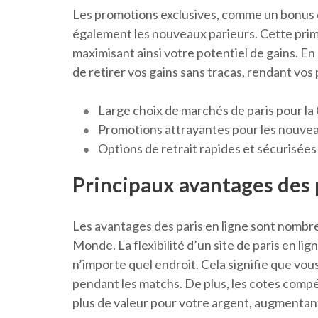
Les promotions exclusives, comme un bonus 
également les nouveaux parieurs. Cette prime
maximisant ainsi votre potentiel de gains. En 
de retirer vos gains sans tracas, rendant vos 
Large choix de marchés de paris pour 
Promotions attrayantes pour les nouvea
Options de retrait rapides et sécurisées
Principaux avantages des p
Les avantages des paris en ligne sont nombre
Monde. La flexibilité d’un site de paris en l
n’importe quel endroit. Cela signifie que vous
pendant les matchs. De plus, les cotes comp
plus de valeur pour votre argent, augmentant