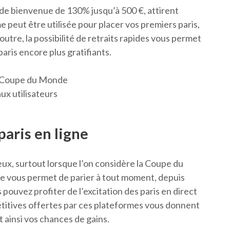
de bienvenue de 130% jusqu’à 500 €, attirent
 peut être utilisée pour placer vos premiers paris,
outre, la possibilité de retraits rapides vous permet
paris encore plus gratifiants.
la Coupe du Monde
ux utilisateurs
aris en ligne
ux, surtout lorsque l’on considère la Coupe du
igne vous permet de parier à tout moment, depuis
 pouvez profiter de l’excitation des paris en direct
étitives offertes par ces plateformes vous donnent
 ainsi vos chances de gains.