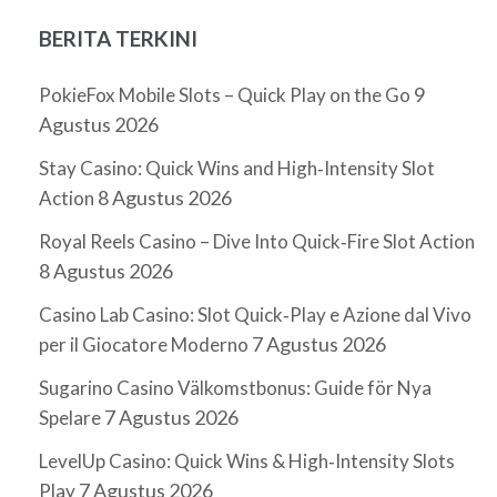
BERITA TERKINI
9
PokieFox Mobile Slots – Quick Play on the Go
Agustus 2026
Stay Casino: Quick Wins and High‑Intensity Slot
8 Agustus 2026
Action
Royal Reels Casino – Dive Into Quick‑Fire Slot Action
8 Agustus 2026
Casino Lab Casino: Slot Quick‑Play e Azione dal Vivo
7 Agustus 2026
per il Giocatore Moderno
Sugarino Casino Välkomstbonus: Guide för Nya
7 Agustus 2026
Spelare
LevelUp Casino: Quick Wins & High‑Intensity Slots
7 Agustus 2026
Play