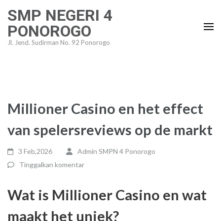
Lompat
SMP NEGERI 4
ke
PONOROGO
konten
Jl. Jend. Sudirman No. 92 Ponorogo
(Tekan
Enter)
Millioner Casino en het effect
van spelersreviews op de markt
3 Feb,2026
Admin SMPN 4 Ponorogo
Tinggalkan komentar
Wat is Millioner Casino en wat
maakt het uniek?