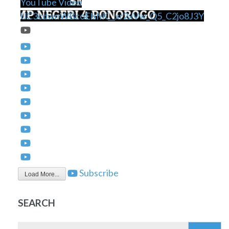
YouTube Video
UC3cdwnWBcoElshK__xr2xVw_Q5_C2jo8J3Y
Subscribe
Load More...
SEARCH
Cari