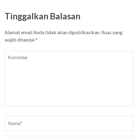
Tinggalkan Balasan
Alamat email Anda tidak akan dipublikasikan.
Ruas yang
wajib ditandai
*
Komentar
Nama
*