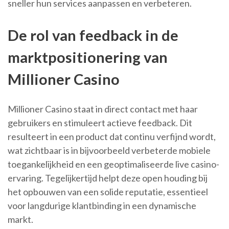
sneller hun services aanpassen en verbeteren.
De rol van feedback in de
marktpositionering van
Millioner Casino
Millioner Casino staat in direct contact met haar
gebruikers en stimuleert actieve feedback. Dit
resulteert in een product dat continu verfijnd wordt,
wat zichtbaar is in bijvoorbeeld verbeterde mobiele
toegankelijkheid en een geoptimaliseerde live casino-
ervaring. Tegelijkertijd helpt deze open houding bij
het opbouwen van een solide reputatie, essentieel
voor langdurige klantbinding in een dynamische
markt.