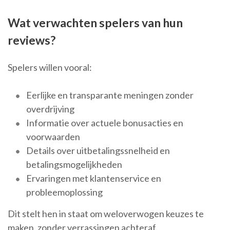
Wat verwachten spelers van hun
reviews?
Spelers willen vooral:
Eerlijke en transparante meningen zonder
overdrijving
Informatie over actuele bonusacties en
voorwaarden
Details over uitbetalingssnelheid en
betalingsmogelijkheden
Ervaringen met klantenservice en
probleemoplossing
Dit stelt hen in staat om weloverwogen keuzes te
maken, zonder verrassingen achteraf.