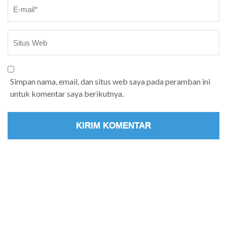
Simpan nama, email, dan situs web saya pada peramban ini
untuk komentar saya berikutnya.