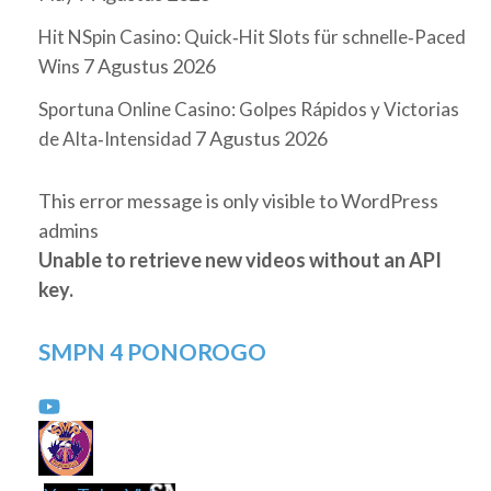
Hit NSpin Casino: Quick‑Hit Slots für schnelle‑Paced
7 Agustus 2026
Wins
Sportuna Online Casino: Golpes Rápidos y Victorias
7 Agustus 2026
de Alta‑Intensidad
This error message is only visible to WordPress
admins
Unable to retrieve new videos without an API
key.
SMPN 4 PONOROGO