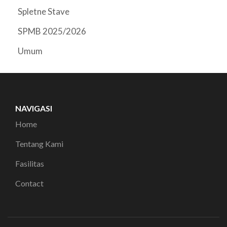
Spletne Stave
SPMB 2025/2026
Umum
NAVIGASI
Home
Tentang Kami
Fasilitas
Contact