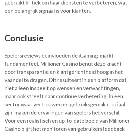
gebruikt kritiek om haar diensten te verbeteren, wat
een belangrijk signaal is voor klanten.
Conclusie
Spelersreviews beïnvloeden de iGaming-markt
fundamenteel. Millioner Casino benut deze kracht
door transparantie en klantgerichtheid hoog in het
vaandel te dragen. Dit resulteert in een platform dat
niet alleen inspeelt op wensen en verwachtingen,
maar ook streeft naar continue verbetering. In een
sector waar vertrouwen en gebruiksgemak cruciaal
zijn, maken de ervaringen van spelers het verschil.
Voor een realistisch en up-to-date beeld van Millioner
Casino blijft het monitoren van gebruikersfeedback