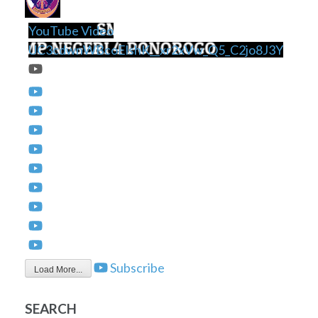
YouTube Video
UC3cdwnWBcoElshK__xr2xVw_Q5_C2jo8J3Y
Subscribe
Load More...
SEARCH