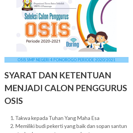
OSIS SMP NEGERI 4 PONOROGO PERIODE 2020/2021
SYARAT DAN KETENTUAN
MENJADI CALON PENGGURUS
OSIS
Takwa kepada Tuhan Yang Maha Esa
Memiliki budi pekerti yang baik dan sopan santun