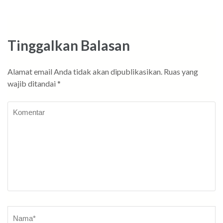
pos
Tinggalkan Balasan
Alamat email Anda tidak akan dipublikasikan.
Ruas yang
wajib ditandai
*
Komentar
Nama
*