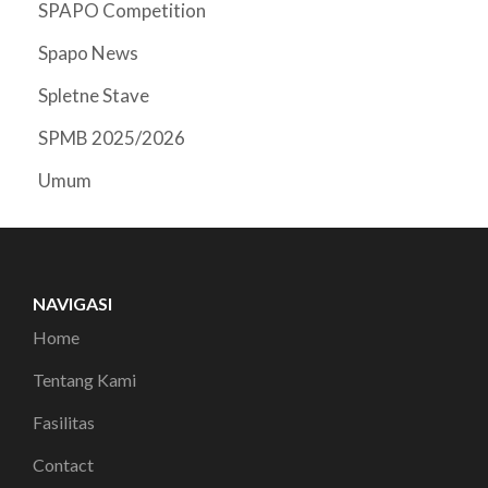
SPAPO Competition
Spapo News
Spletne Stave
SPMB 2025/2026
Umum
NAVIGASI
Home
Tentang Kami
Fasilitas
Contact