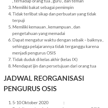
, terhadap orang tua , guru , dan teman
Memiliki bakat sebagai pemimpin
Tidak terlibat sikap dan perbuatan yang tidak
terpuji
Memiliki kemauan , kemampuan , dan
pengetahuan yang memadai
Dapat mengatur waktu dengan sebaik – baiknya ,
sehingga pelajarannya tidak terganggu karena
menjadi pengurus OSIS
Tidak duduk di kelas akhir (kelas IX)
Mendapat ijin dan persetujuan dari orang tua
JADWAL REORGANISASI
PENGURUS OSIS
5-10 Oktober 2020 :