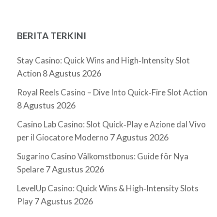
BERITA TERKINI
Stay Casino: Quick Wins and High‑Intensity Slot
8 Agustus 2026
Action
Royal Reels Casino – Dive Into Quick‑Fire Slot Action
8 Agustus 2026
Casino Lab Casino: Slot Quick‑Play e Azione dal Vivo
7 Agustus 2026
per il Giocatore Moderno
Sugarino Casino Välkomstbonus: Guide för Nya
7 Agustus 2026
Spelare
LevelUp Casino: Quick Wins & High‑Intensity Slots
7 Agustus 2026
Play