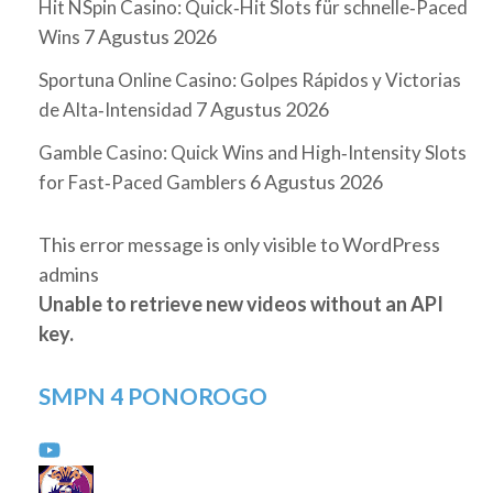
Hit NSpin Casino: Quick‑Hit Slots für schnelle‑Paced
7 Agustus 2026
Wins
Sportuna Online Casino: Golpes Rápidos y Victorias
7 Agustus 2026
de Alta‑Intensidad
Gamble Casino: Quick Wins and High‑Intensity Slots
6 Agustus 2026
for Fast‑Paced Gamblers
This error message is only visible to WordPress
admins
Unable to retrieve new videos without an API
key.
SMPN 4 PONOROGO