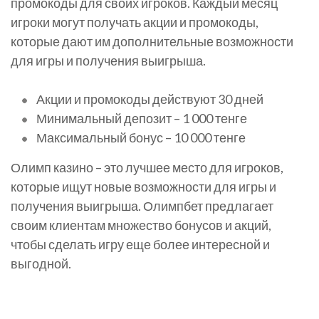
промокоды для своих игроков. Каждый месяц
игроки могут получать акции и промокоды,
которые дают им дополнительные возможности
для игры и получения выигрыша.
Акции и промокоды действуют 30 дней
Минимальный депозит – 1 000 тенге
Максимальный бонус – 10 000 тенге
Олимп казино – это лучшее место для игроков,
которые ищут новые возможности для игры и
получения выигрыша. Олимпбет предлагает
своим клиентам множество бонусов и акций,
чтобы сделать игру еще более интересной и
выгодной.