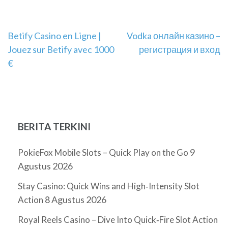
Navigasi
Betify Casino en Ligne |
Vodka онлайн казино –
Jouez sur Betify avec 1000
регистрация и вход
pos
€
BERITA TERKINI
9
PokieFox Mobile Slots – Quick Play on the Go
Agustus 2026
Stay Casino: Quick Wins and High‑Intensity Slot
8 Agustus 2026
Action
Royal Reels Casino – Dive Into Quick‑Fire Slot Action