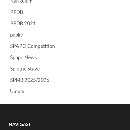
Kurikulum
PPDB
PPDB 2021
public
SPAPO Competition
Spapo News
Spletne Stave
SPMB 2025/2026
Umum
NAVIGASI