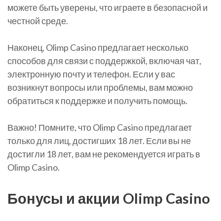
можете быть уверены, что играете в безопасной и
честной среде.
Наконец, Olimp Casino предлагает несколько
способов для связи с поддержкой, включая чат,
электронную почту и телефон. Если у вас
возникнут вопросы или проблемы, вам можно
обратиться к поддержке и получить помощь.
Важно! Помните, что Olimp Casino предлагает
только для лиц, достигших 18 лет. Если вы не
достигли 18 лет, вам не рекомендуется играть в
Olimp Casino.
Бонусы и акции Olimp Casino