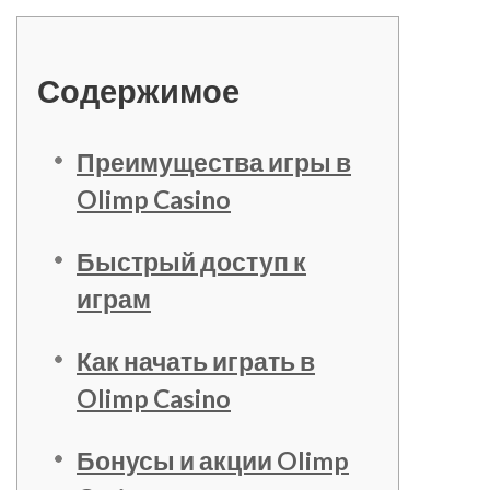
Содержимое
Преимущества игры в
Olimp Casino
Быстрый доступ к
играм
Как начать играть в
Olimp Casino
Бонусы и акции Olimp