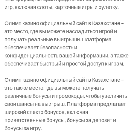
игр, включая слоты, карточные игры и рулетку.
Олимп казино официальный сайт в Казахстане –
это место, где вы можете насладиться игрой и
получать реальные выигрыши. Платформа
обеспечивает безопасность и
конфиденциальность вашей информации, а также
обеспечивает быстрый и простой доступ к играм.
Олимп казино официальный сайт в Казахстане –
это также место, где вы можете получать
различные бонусы и промокоды, чтобы увеличить
свои шансы на выигрыш. Платформа предлагает
широкий спектр бонусов, включая
приветственные бонусы, бонусы за депозит и
бонусы за игру.