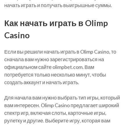
начать играть и получать выигрышные суммы.
Как начать играть в Olimp
Casino
Если вы решили начать играть в Olimp Casino, то
сначала вам нужно зарегистрироваться на
официальном сайте olimpbet.com. Вам
потребуется только несколько минут, чтобы
создать аккаунт и начать играть.
Для начала вам нужно выбрать тип игры, который
вам интересен. Olimp Casino предлагает широкий
спектр игр, включая слоты, карточные игры,
рулетку и другие. Выберите игру, которая вам