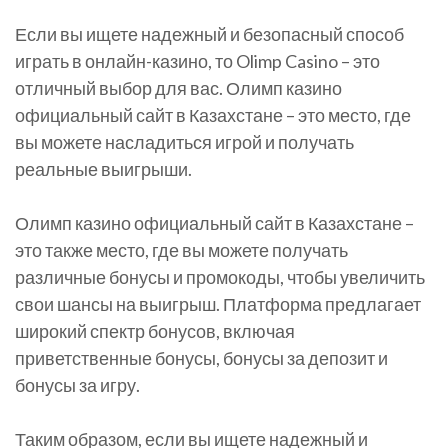
Если вы ищете надежный и безопасный способ
играть в онлайн-казино, то Olimp Casino – это
отличный выбор для вас. Олимп казино
официальный сайт в Казахстане – это место, где
вы можете насладиться игрой и получать
реальные выигрыши.
Олимп казино официальный сайт в Казахстане –
это также место, где вы можете получать
различные бонусы и промокоды, чтобы увеличить
свои шансы на выигрыш. Платформа предлагает
широкий спектр бонусов, включая
приветственные бонусы, бонусы за депозит и
бонусы за игру.
Таким образом, если вы ищете надежный и