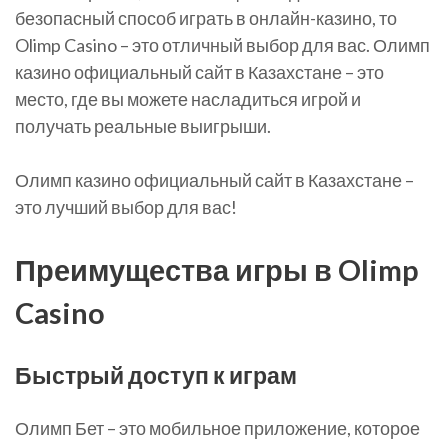
безопасный способ играть в онлайн-казино, то
Olimp Casino – это отличный выбор для вас. Олимп
казино официальный сайт в Казахстане – это
место, где вы можете насладиться игрой и
получать реальные выигрыши.
Олимп казино официальный сайт в Казахстане –
это лучший выбор для вас!
Преимущества игры в Olimp
Casino
Быстрый доступ к играм
Олимп Бет – это мобильное приложение, которое