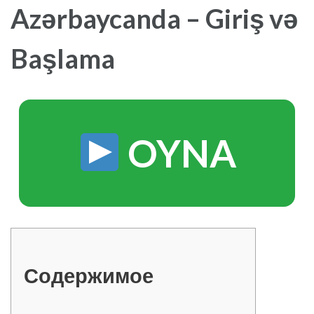
Azərbaycanda – Giriş və
Başlama
OYNA
Содержимое