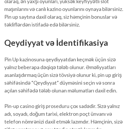
olaraq, ən yaxşı oyunları, yüksək keyfiyyətli slot
maşınlarını və canlı kazino oyunlarını oynaya bilərsiniz.
Pin up saytına daxil olaraq, siz həmçinin bonuslar və
təkliflərdən istifadə edə bilərsiniz.
Qeydiyyat və İdentifikasiya
Pin Up kazinosuna qeydiyyatdan keçmək üçün sizə
yalnız beberapa dəqiqə tələb olunur. Əməliyyatları
asanlaşdırmaq üçün sizə tövsiyə olunur ki, pin up giriş
səhifəsində “Qeydiyyat” düyməsini seçin və sonra
açılan səhifədə tələb olunan məlumatları daxil edin.
Pin-up casino giriş proseduru çox sadədir. Sizə yalnız
adı, soyadı, doğum tarixi, elektron poçt ünvanı və
telefon nömrənizi daxil etmək lazımdır. Həmçinin, sizə