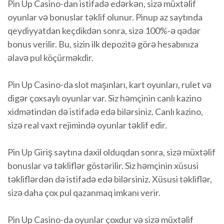
Pin Up Casino-dan istifadə edərkən, sizə müxtəlif
oyunlar və bonuslar təklif olunur. Pinup az saytında
qeydiyyatdan keçdikdən sonra, sizə 100%-ə qədər
bonus verilir. Bu, sizin ilk depozitə görə hesabınıza
əlavə pul köçürməkdir.
Pin Up Casino-da slot maşınları, kart oyunları, rulet və
digər çoxsaylı oyunlar var. Siz həmçinin canlı kazino
xidmətindən də istifadə edə bilərsiniz. Canlı kazino,
sizə real vaxt rejimində oyunlar təklif edir.
Pin Up Giriş saytına daxil olduqdan sonra, sizə müxtəlif
bonuslar və təkliflər göstərilir. Siz həmçinin xüsusi
təkliflərdən də istifadə edə bilərsiniz. Xüsusi təkliflər,
sizə daha çox pul qazanmaq imkanı verir.
Pin Up Casino-da oyunlar çoxdur və sizə müxtəlif