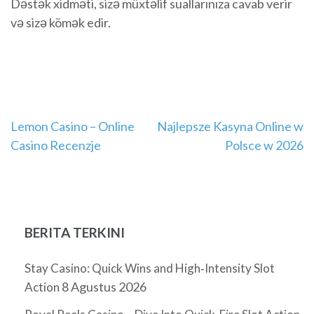
Dəstək xidməti, sizə müxtəlif suallarınıza cavab verir
və sizə kömək edir.
Navigasi
Lemon Casino – Online
Najlepsze Kasyna Online w
Casino Recenzje
Polsce w 2026
pos
BERITA TERKINI
Stay Casino: Quick Wins and High‑Intensity Slot
8 Agustus 2026
Action