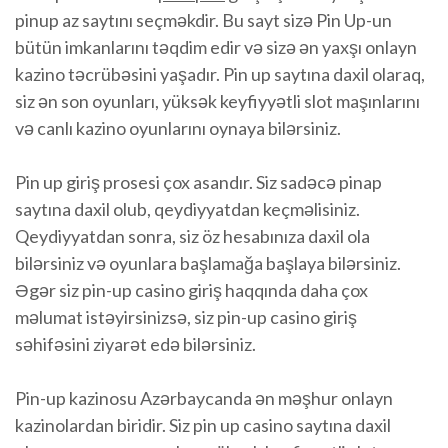
pinup az saytını seçməkdir. Bu sayt sizə Pin Up-un
bütün imkanlarını təqdim edir və sizə ən yaxşı onlayn
kazino təcrübəsini yaşadır. Pin up saytına daxil olaraq,
siz ən son oyunları, yüksək keyfiyyətli slot maşınlarını
və canlı kazino oyunlarını oynaya bilərsiniz.
Pin up giriş prosesi çox asandır. Siz sadəcə pinap
saytına daxil olub, qeydiyyatdan keçməlisiniz.
Qeydiyyatdan sonra, siz öz hesabınıza daxil ola
bilərsiniz və oyunlara başlamağa başlaya bilərsiniz.
Əgər siz pin-up casino giriş haqqında daha çox
məlumat istəyirsinizsə, siz pin-up casino giriş
səhifəsini ziyarət edə bilərsiniz.
Pin-up kazinosu Azərbaycanda ən məşhur onlayn
kazinolardan biridir. Siz pin up casino saytına daxil