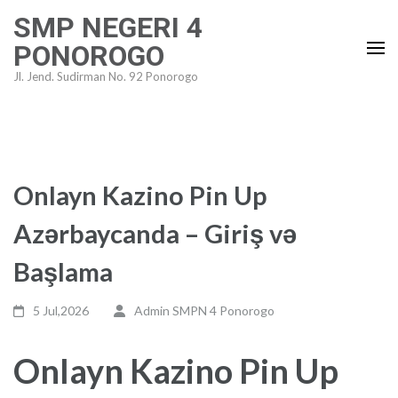
Lompat
SMP NEGERI 4
ke
PONOROGO
konten
Jl. Jend. Sudirman No. 92 Ponorogo
(Tekan
Enter)
Onlayn Kazino Pin Up
Azərbaycanda – Giriş və
Başlama
5 Jul,2026
Admin SMPN 4 Ponorogo
Onlayn Kazino Pin Up