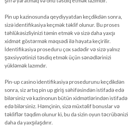
şifrə yaratmaq və onu təsdiq etmək lazımdır.
Pin up kazinosunda qeydiyyatdan keçdikdən sonra,
sizə identifikasiya keçmək təklif olunur. Bu proses
təhlükəsizliyinizi təmin etmək və sizə daha yaxşı
xidmət göstərmək məqsədi ilə həyata keçirilir.
İdentifikasiya proseduru çox sadədir və sizə yalnız
şəxsiyyətinizi təsdiq etmək üçün sənədlərinizi
yükləmək lazımdır.
Pin-up casino identifikasiya prosedurunu keçdikdən
sonra, siz artıq pin up giriş səhifəsindən istifadə edə
bilərsiniz və kazinonun bütün xidmətlərindən istifadə
edə bilərsiniz. Həmçinin, sizə müxtəlif bonuslar və
təkliflər təqdim olunur ki, bu da sizin oyun təcrübənizi
daha da yaxşılaşdırır.