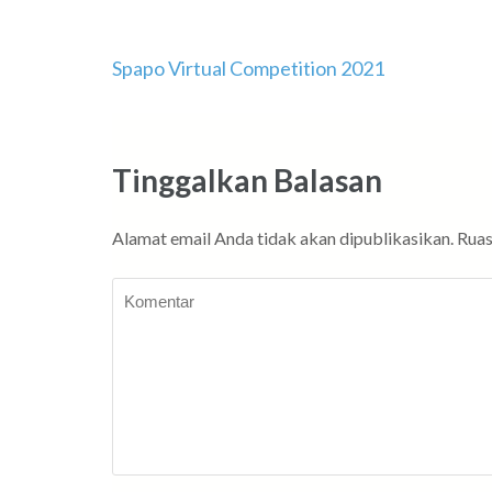
Navigasi
Spapo Virtual Competition 2021
pos
Tinggalkan Balasan
Alamat email Anda tidak akan dipublikasikan.
Ruas
Komentar