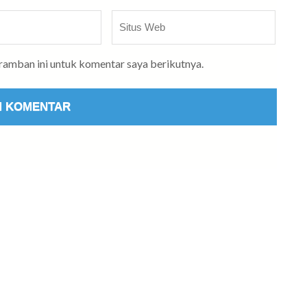
Situs
Web
eramban ini untuk komentar saya berikutnya.