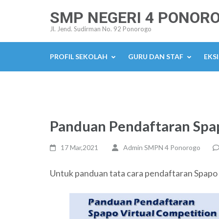
Lompat
SMP NEGERI 4 PONOR
ke
Jl. Jend. Sudirman No. 92 Ponorogo
konten
(Tekan
PROFIL SEKOLAH
GURU DAN STAF
EKSI
Enter)
Panduan Pendaftaran Spa
17 Mar,2021
Admin SMPN 4 Ponorogo
Untuk panduan tata cara pendaftaran Spapo V