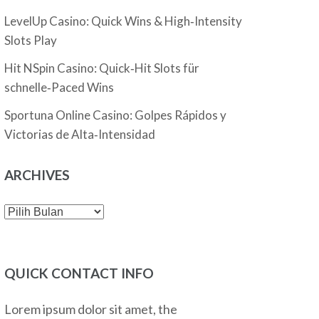
LevelUp Casino: Quick Wins & High‑Intensity
Slots Play
Hit NSpin Casino: Quick‑Hit Slots für
schnelle‑Paced Wins
Sportuna Online Casino: Golpes Rápidos y
Victorias de Alta‑Intensidad
ARCHIVES
Archives
QUICK CONTACT INFO
Lorem ipsum dolor sit amet, the