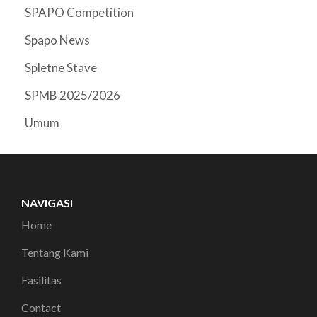
SPAPO Competition
Spapo News
Spletne Stave
SPMB 2025/2026
Umum
NAVIGASI
Home
Tentang Kami
Fasilitas
Contact