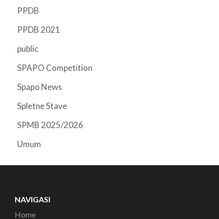
PPDB
PPDB 2021
public
SPAPO Competition
Spapo News
Spletne Stave
SPMB 2025/2026
Umum
NAVIGASI
Home