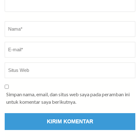
Nama
*
Simpan nama, email, dan situs web saya pada peramban ini
untuk komentar saya berikutnya.