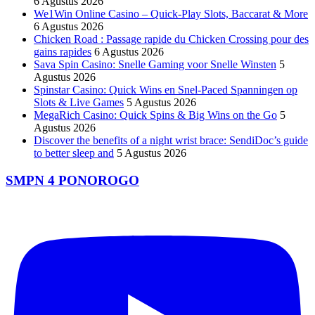
6 Agustus 2026
We1Win Online Casino – Quick‑Play Slots, Baccarat & More
6 Agustus 2026
Chicken Road : Passage rapide du Chicken Crossing pour des
gains rapides
6 Agustus 2026
Sava Spin Casino: Snelle Gaming voor Snelle Winsten
5
Agustus 2026
Spinstar Casino: Quick Wins en Snel‑Paced Spanningen op
Slots & Live Games
5 Agustus 2026
MegaRich Casino: Quick Spins & Big Wins on the Go
5
Agustus 2026
Discover the benefits of a night wrist brace: SendiDoc’s guide
to better sleep and
5 Agustus 2026
SMPN 4 PONOROGO