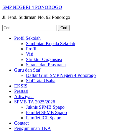
Lompat
SMP NEGERI 4 PONOROGO
ke
Jl. Jend. Sudirman No. 92 Ponorogo
konten
(Tekan
Cari
Enter)
untuk:
Profil Sekolah
Sambutan Kepala Sekolah
Profil
Visi
Struktur Organisasi
Sarana dan Prasarana
Guru dan Staf
Daftar Guru SMP Negeri 4 Ponorogo
Staf Tata Usaha
EKSIS
Prestasi
Adiwiyata
SPMB TA 2025/2026
Juknis SPMB Spapo
Pamflet SPMB Spapo
Pamflet ICP Spapo
Contact
Pengumuman TKA