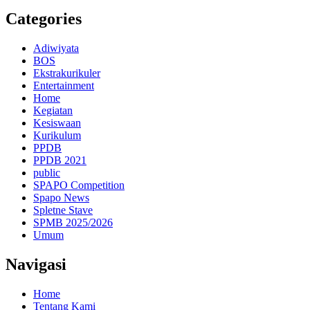
Categories
Adiwiyata
BOS
Ekstrakurikuler
Entertainment
Home
Kegiatan
Kesiswaan
Kurikulum
PPDB
PPDB 2021
public
SPAPO Competition
Spapo News
Spletne Stave
SPMB 2025/2026
Umum
Navigasi
Home
Tentang Kami