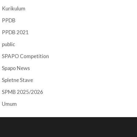
Kurikulum
PPDB
PPDB 2021
public
SPAPO Competition
Spapo News
Spletne Stave
SPMB 2025/2026
Umum