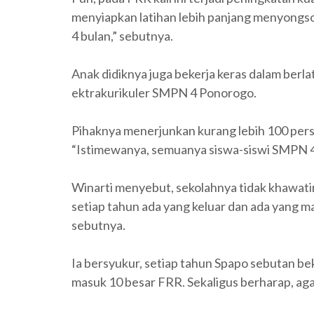
menyiapkan latihan lebih panjang menyongson
4 bulan,” sebutnya.
Anak didiknya juga bekerja keras dalam berla
ektrakurikuler SMPN 4 Ponorogo.
Pihaknya menerjunkan kurang lebih 100 per
“Istimewanya, semuanya siswa-siswi SMPN 4
Winarti menyebut, sekolahnya tidak khawatir
setiap tahun ada yang keluar dan ada yang ma
sebutnya.
Ia bersyukur, setiap tahun Spapo sebutan b
masuk 10 besar FRR. Sekaligus berharap, aga