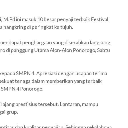
 M.Pd ini masuk 10 besar penyaji terbaik Festival
nangkring di peringkat ke tujuh.
yo mendapat penghargaan yang diserahkan langsung
ro di panggung Utama Alon-Alon Ponorogo, Sabtu
n kepada SMPN 4. Apresiasi dengan ucapan terima
 sekuat tenaga dalam memberikan yang terbaik
la SMPN 4 Ponorogo.
 ajang prestisius tersebut. Lantaran, mampu
ai grup.
antitas dan kualitas penyajian. Sehingga sekolahnya