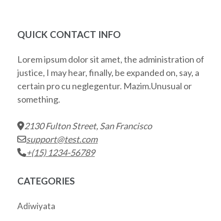
QUICK CONTACT INFO
Lorem ipsum dolor sit amet, the administration of
justice, I may hear, finally, be expanded on, say, a
certain pro cu neglegentur.
Mazim.Unusual or
something.
2130 Fulton Street, San Francisco
support@test.com
+(15) 1234-56789
CATEGORIES
Adiwiyata