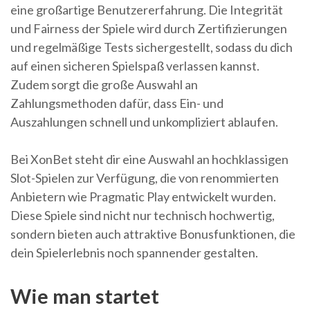
eine großartige Benutzererfahrung. Die Integrität
und Fairness der Spiele wird durch Zertifizierungen
und regelmäßige Tests sichergestellt, sodass du dich
auf einen sicheren Spielspaß verlassen kannst.
Zudem sorgt die große Auswahl an
Zahlungsmethoden dafür, dass Ein- und
Auszahlungen schnell und unkompliziert ablaufen.
Bei XonBet steht dir eine Auswahl an hochklassigen
Slot-Spielen zur Verfügung, die von renommierten
Anbietern wie Pragmatic Play entwickelt wurden.
Diese Spiele sind nicht nur technisch hochwertig,
sondern bieten auch attraktive Bonusfunktionen, die
dein Spielerlebnis noch spannender gestalten.
Wie man startet