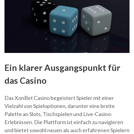
Ein klarer Ausgangspunkt für
das Casino
Das XonBet Casino begeistert Spieler mit einer
Vielzahl von Spieloptionen, darunter eine breite
Palette an Slots, Tischspielen und Live-Casino-
Erlebnissen. Die Plattform ist einfach zu navigieren
und bietet sowohl neuen als auch erfahrenen Spielern