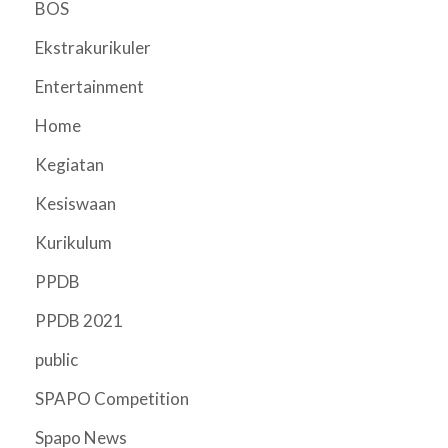
BOS
Ekstrakurikuler
Entertainment
Home
Kegiatan
Kesiswaan
Kurikulum
PPDB
PPDB 2021
public
SPAPO Competition
Spapo News