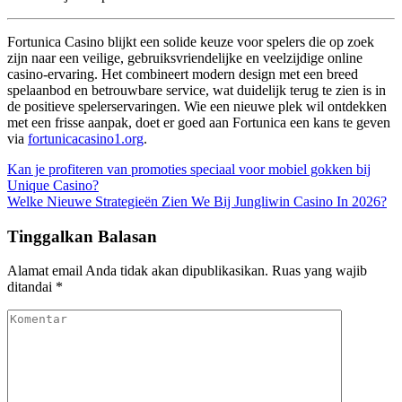
Fortunica Casino blijkt een solide keuze voor spelers die op zoek
zijn naar een veilige, gebruiksvriendelijke en veelzijdige online
casino-ervaring. Het combineert modern design met een breed
spelaanbod en betrouwbare service, wat duidelijk terug te zien is in
de positieve spelerservaringen. Wie een nieuwe plek wil ontdekken
met een frisse aanpak, doet er goed aan Fortunica een kans te geven
via
fortunicacasino1.org
.
Navigasi
Kan je profiteren van promoties speciaal voor mobiel gokken bij
Unique Casino?
pos
Welke Nieuwe Strategieën Zien We Bij Jungliwin Casino In 2026?
Tinggalkan Balasan
Alamat email Anda tidak akan dipublikasikan.
Ruas yang wajib
ditandai
*
Komentar