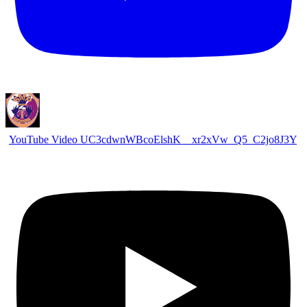
YouTube Video UC3cdwnWBcoElshK__xr2xVw_Q5_C2jo8J3Y