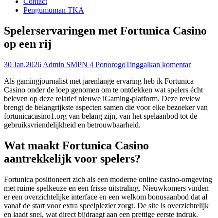
Contact
Pengumuman TKA
Spelerservaringen met Fortunica Casino
op een rij
30 Jan,2026
Admin SMPN 4 Ponorogo
Tinggalkan komentar
Als gamingjournalist met jarenlange ervaring heb ik Fortunica
Casino onder de loep genomen om te ontdekken wat spelers écht
beleven op deze relatief nieuwe iGaming-platform. Deze review
brengt de belangrijkste aspecten samen die voor elke bezoeker van
fortunicacasino1.org van belang zijn, van het spelaanbod tot de
gebruiksvriendelijkheid en betrouwbaarheid.
Wat maakt Fortunica Casino
aantrekkelijk voor spelers?
Fortunica positioneert zich als een moderne online casino-omgeving
met ruime spelkeuze en een frisse uitstraling. Nieuwkomers vinden
er een overzichtelijke interface en een welkom bonusaanbod dat al
vanaf de start voor extra speelplezier zorgt. De site is overzichtelijk
en laadt snel, wat direct bijdraagt aan een prettige eerste indruk.