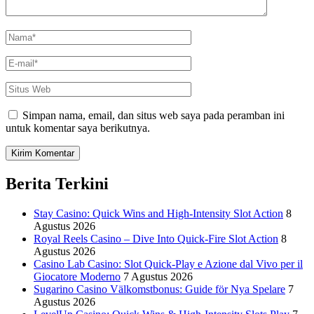
Nama
*
E-
mail
*
Situs
Web
Simpan nama, email, dan situs web saya pada peramban ini
untuk komentar saya berikutnya.
Berita Terkini
Stay Casino: Quick Wins and High‑Intensity Slot Action
8
Agustus 2026
Royal Reels Casino – Dive Into Quick‑Fire Slot Action
8
Agustus 2026
Casino Lab Casino: Slot Quick‑Play e Azione dal Vivo per il
Giocatore Moderno
7 Agustus 2026
Sugarino Casino Välkomstbonus: Guide för Nya Spelare
7
Agustus 2026