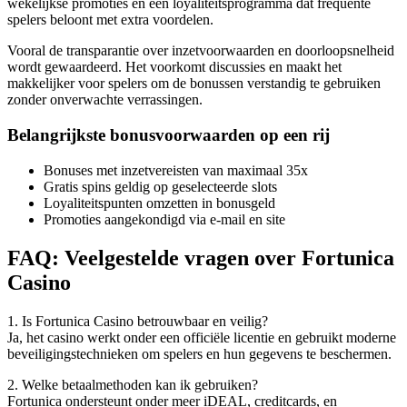
wekelijkse promoties en een loyaliteitsprogramma dat frequente
spelers beloont met extra voordelen.
Vooral de transparantie over inzetvoorwaarden en doorloopsnelheid
wordt gewaardeerd. Het voorkomt discussies en maakt het
makkelijker voor spelers om de bonussen verstandig te gebruiken
zonder onverwachte verrassingen.
Belangrijkste bonusvoorwaarden op een rij
Bonuses met inzetvereisten van maximaal 35x
Gratis spins geldig op geselecteerde slots
Loyaliteitspunten omzetten in bonusgeld
Promoties aangekondigd via e-mail en site
FAQ: Veelgestelde vragen over Fortunica
Casino
1. Is Fortunica Casino betrouwbaar en veilig?
Ja, het casino werkt onder een officiële licentie en gebruikt moderne
beveiligingstechnieken om spelers en hun gegevens te beschermen.
2. Welke betaalmethoden kan ik gebruiken?
Fortunica ondersteunt onder meer iDEAL, creditcards, en