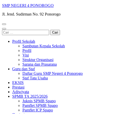
SMP NEGERI 4 PONOROGO
Jl. Jend. Sudirman No. 92 Ponorogo
Cari
untuk:
Profil Sekolah
Sambutan Kepala Sekolah
Profil
Visi
Struktur Organisasi
Sarana dan Prasarana
Guru dan Staf
Daftar Guru SMP Negeri 4 Ponorogo
Staf Tata Usaha
EKSIS
Prestasi
Adiwiyata
SPMB TA 2025/2026
Juknis SPMB Spapo
Pamflet SPMB Spapo
Pamflet ICP Spapo