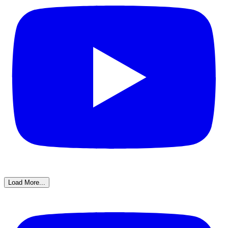
Load More...