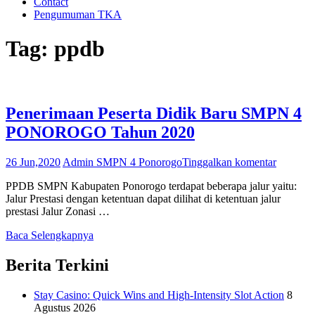
Contact
Pengumuman TKA
Tag:
ppdb
Penerimaan Peserta Didik Baru SMPN 4
PONOROGO Tahun 2020
26 Jun,2020
Admin SMPN 4 Ponorogo
Tinggalkan komentar
PPDB SMPN Kabupaten Ponorogo terdapat beberapa jalur yaitu:
Jalur Prestasi dengan ketentuan dapat dilihat di ketentuan jalur
prestasi Jalur Zonasi …
Baca Selengkapnya
Berita Terkini
Stay Casino: Quick Wins and High‑Intensity Slot Action
8
Agustus 2026