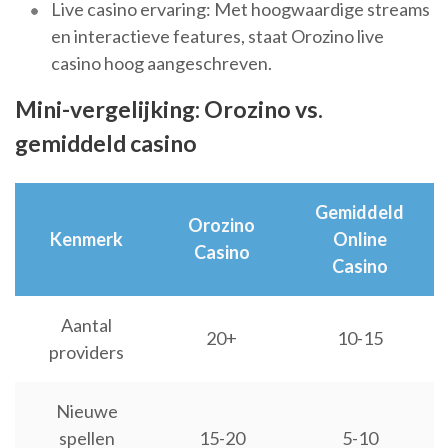
Live casino ervaring: Met hoogwaardige streams
en interactieve features, staat Orozino live
casino hoog aangeschreven.
Mini-vergelijking: Orozino vs.
gemiddeld casino
Gemiddeld
Orozino
Kenmerk
Online
Casino
Casino
Aantal
20+
10-15
providers
Nieuwe
spellen
15-20
5-10