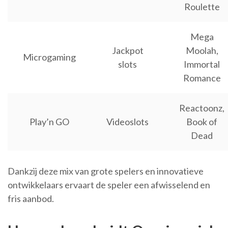
Roulette
Mega
Jackpot
Moolah,
Microgaming
slots
Immortal
Romance
Reactoonz,
Play’n GO
Videoslots
Book of
Dead
Dankzij deze mix van grote spelers en innovatieve
ontwikkelaars ervaart de speler een afwisselend en
fris aanbod.