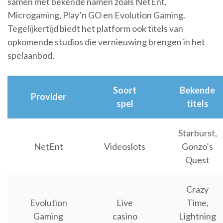
samen met bekende namen zoals NetEnt,
Microgaming, Play’n GO en Evolution Gaming.
Tegelijkertijd biedt het platform ook titels van
opkomende studios die vernieuwing brengen in het
spelaanbod.
Soort
Bekende
Provider
spel
titels
Starburst,
NetEnt
Videoslots
Gonzo’s
Quest
Crazy
Evolution
Live
Time,
Gaming
casino
Lightning