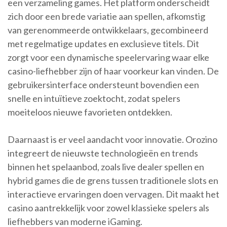
een verzameling games. Het platform onderscheidt
zich door een brede variatie aan spellen, afkomstig
van gerenommeerde ontwikkelaars, gecombineerd
met regelmatige updates en exclusieve titels. Dit
zorgt voor een dynamische speelervaring waar elke
casino-liefhebber zijn of haar voorkeur kan vinden. De
gebruikersinterface ondersteunt bovendien een
snelle en intuïtieve zoektocht, zodat spelers
moeiteloos nieuwe favorieten ontdekken.
Daarnaast is er veel aandacht voor innovatie. Orozino
integreert de nieuwste technologieën en trends
binnen het spelaanbod, zoals live dealer spellen en
hybrid games die de grens tussen traditionele slots en
interactieve ervaringen doen vervagen. Dit maakt het
casino aantrekkelijk voor zowel klassieke spelers als
liefhebbers van moderne iGaming.