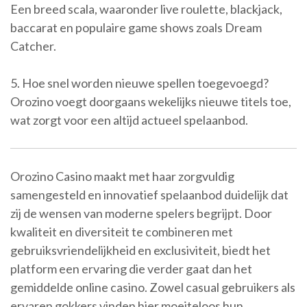
Een breed scala, waaronder live roulette, blackjack,
baccarat en populaire game shows zoals Dream
Catcher.
5. Hoe snel worden nieuwe spellen toegevoegd?
Orozino voegt doorgaans wekelijks nieuwe titels toe,
wat zorgt voor een altijd actueel spelaanbod.
Orozino Casino maakt met haar zorgvuldig
samengesteld en innovatief spelaanbod duidelijk dat
zij de wensen van moderne spelers begrijpt. Door
kwaliteit en diversiteit te combineren met
gebruiksvriendelijkheid en exclusiviteit, biedt het
platform een ervaring die verder gaat dan het
gemiddelde online casino. Zowel casual gebruikers als
ervaren gokkers vinden hier moeiteloos hun