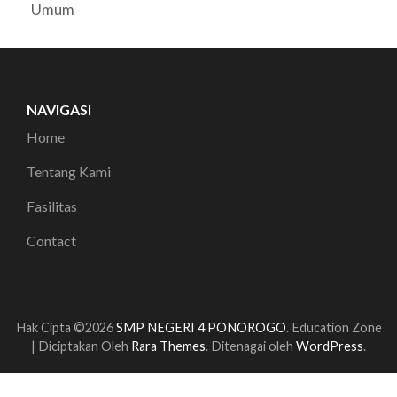
Umum
NAVIGASI
Home
Tentang Kami
Fasilitas
Contact
Hak Cipta ©2026
SMP NEGERI 4 PONOROGO
.
Education Zone
| Diciptakan Oleh
Rara Themes
. Ditenagai oleh
WordPress
.