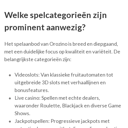
Welke spelcategorieën zijn
prominent aanwezig?
Het spelaanbod van Orozino is breed en diepgaand,
met een duidelijke focus op kwaliteit en variëteit. De
belangrijkste categorieën zijn:
Videoslots: Van klassieke fruitautomaten tot
uitgebreide 3D slots met verhaallijnen en
bonusfeatures.
Live casino: Spellen met echte dealers,
waaronder Roulette, Blackjack en diverse Game
Shows.
Jackpotspellen: Progressieve jackpots met