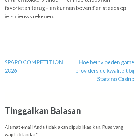
favorieten terug – en kunnen bovendien steeds op
iets nieuws rekenen.
Navigasi
SPAPO COMPETITION
Hoe beïnvloeden game
2026
providers de kwaliteit bij
pos
Starzino Casino
Tinggalkan Balasan
Alamat email Anda tidak akan dipublikasikan.
Ruas yang
wajib ditandai
*