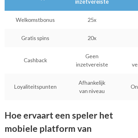
inzetvereiste
Welkomstbonus
25x
Gratis spins
20x
Geen
Cashback
inzetvereiste
ve
Afhankelijk
Loyaliteitspunten
On
van niveau
Hoe ervaart een speler het
mobiele platform van