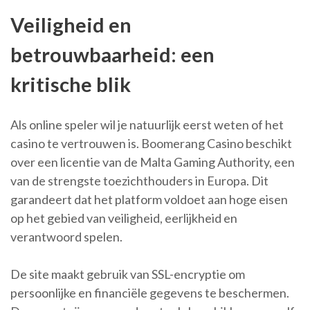
Veiligheid en
betrouwbaarheid: een
kritische blik
Als online speler wil je natuurlijk eerst weten of het
casino te vertrouwen is. Boomerang Casino beschikt
over een licentie van de Malta Gaming Authority, een
van de strengste toezichthouders in Europa. Dit
garandeert dat het platform voldoet aan hoge eisen
op het gebied van veiligheid, eerlijkheid en
verantwoord spelen.
De site maakt gebruik van SSL-encryptie om
persoonlijke en financiële gegevens te beschermen.