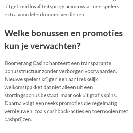
uitgebreid loyaliteitsprogramma waarmee spelers
extra voordelen kunnen verdienen.
Welke bonussen en promoties
kun je verwachten?
Boomerang Casino hanteert een transparante
bonusstructuur zonder verborgen voorwaarden.
Nieuwe spelers krijgen een aantrekkelijk
welkomstpakket dat niet alleen uit een
stortingsbonus bestaat, maar ook uit gratis spins.
Daarna volgt een reeks promoties die regelmatig
vernieuwen, zoals cashback-acties en toernooien met
cashprijzen.