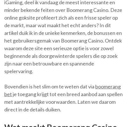
iGaming, deel ik vandaag de meest interessante en
minder bekende feiten over Boomerang Casino. Deze
online goksite profileert zich als een frisse speler op
de markt, maar wat maakt het echt anders? In dit
artikel duik ik in de unieke kenmerken, de bonussen en
het gebruikersgemak van Boomerang Casino. Ontdek
waarom deze site een serieuze optie is voor zowel
beginnende als doorgewinterde spelers die op zoek
zijn naar een betrouwbare en spannende
spelervaring.
Bovendien is het slim om te weten dat via
boomerang
bet
je toegang krijgt tot een breed aanbod aan spellen
met aantrekkelijke voorwaarden. Laten we daarom
direct in de details duiken.