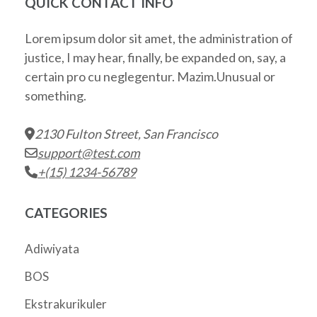
QUICK CONTACT INFO
Lorem ipsum dolor sit amet, the administration of
justice, I may hear, finally, be expanded on, say, a
certain pro cu neglegentur.
Mazim.Unusual or
something.
2130 Fulton Street, San Francisco
support@test.com
+(15) 1234-56789
CATEGORIES
Adiwiyata
BOS
Ekstrakurikuler