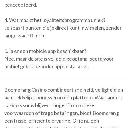
geaccepteerd.
4. Wat maakt het loyaliteitsprogramma uniek?
Je spaart punten die je direct kunt inwisselen, zonder
lange wachttijden.
5. Is er een mobiele app beschikbaar?
Nee, maar de site is volledig geoptimaliseerd voor
mobiel gebruik zonder app-installatie.
Boomerang Casino combineert snelheid, veiligheid en
aantrekkelijke bonussen in één platform. Waar andere
casino’s soms blijven hangen in complexe
voorwaarden of trage betalingen, biedt Boomerang
een frisse, efficiënte ervaring. Of je nu een