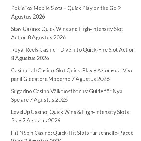
9
PokieFox Mobile Slots – Quick Play on the Go
Agustus 2026
Stay Casino: Quick Wins and High‑Intensity Slot
8 Agustus 2026
Action
Royal Reels Casino – Dive Into Quick‑Fire Slot Action
8 Agustus 2026
Casino Lab Casino: Slot Quick‑Play e Azione dal Vivo
7 Agustus 2026
per il Giocatore Moderno
Sugarino Casino Välkomstbonus: Guide för Nya
7 Agustus 2026
Spelare
LevelUp Casino: Quick Wins & High‑Intensity Slots
7 Agustus 2026
Play
Hit NSpin Casino: Quick‑Hit Slots für schnelle‑Paced