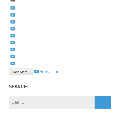
Subscribe
Load More...
SEARCH
Cari
untuk: