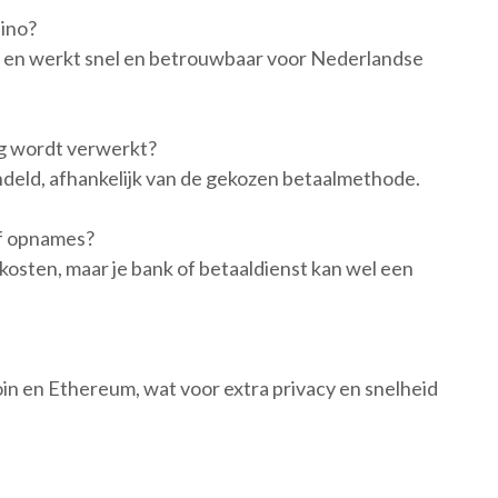
sino?
es en werkt snel en betrouwbaar voor Nederlandse
ng wordt verwerkt?
deld, afhankelijk van de gekozen betaalmethode.
of opnames?
kosten, maar je bank of betaaldienst kan wel een
oin en Ethereum, wat voor extra privacy en snelheid