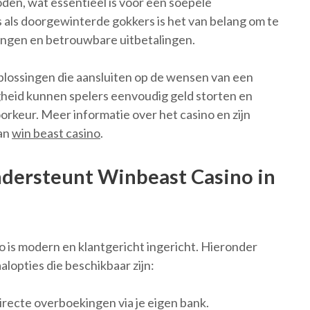
oden, wat essentieel is voor een soepele
 als doorgewinterde gokkers is het van belang om te
tingen en betrouwbare uitbetalingen.
lossingen die aansluiten op de wensen van een
igheid kunnen spelers eenvoudig geld storten en
orkeur. Meer informatie over het casino en zijn
van
win beast casino
.
dersteunt Winbeast Casino in
 is modern en klantgericht ingericht. Hieronder
alopties die beschikbaar zijn:
recte overboekingen via je eigen bank.