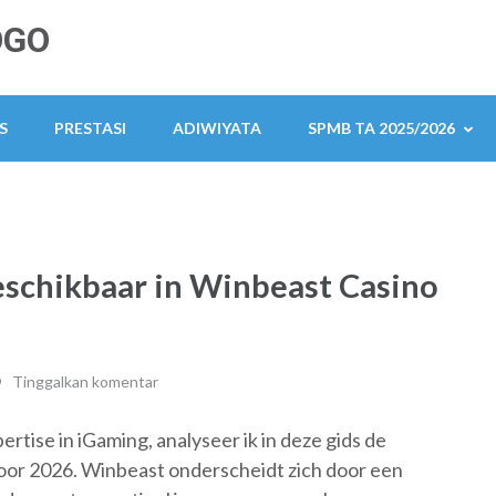
OGO
S
PRESTASI
ADIWIYATA
SPMB TA 2025/2026
eschikbaar in Winbeast Casino
Tinggalkan komentar
rtise in iGaming, analyseer ik in deze gids de
oor 2026. Winbeast onderscheidt zich door een