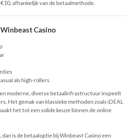
€10, afhankelijk van de betaalmethode.
j Winbeast Casino
o
ar
nties
asual als high-rollers
en moderne, diverse betaalinfrastructuur inspeelt
ers. Het gemak van klassieke methoden zoals iDEAL
akt het tot een solide keuze binnen de online
n, dan is de betaaloptie bij Winbeast Casino een