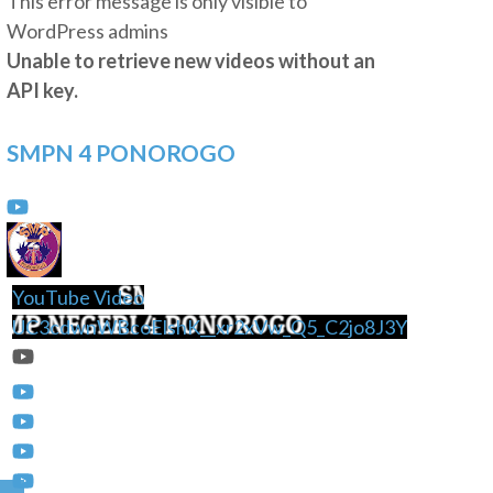
This error message is only visible to
WordPress admins
Unable to retrieve new videos without an
API key.
SMPN 4 PONOROGO
YouTube Video
UC3cdwnWBcoElshK__xr2xVw_Q5_C2jo8J3Y