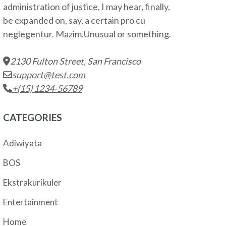
administration of justice, I may hear, finally,
be expanded on, say, a certain pro cu
neglegentur.
Mazim.Unusual or something.
2130 Fulton Street, San Francisco
support@test.com
+(15) 1234-56789
CATEGORIES
Adiwiyata
BOS
Ekstrakurikuler
Entertainment
Home