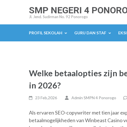
Lompat
SMP NEGERI 4 PONOR
ke
Jl. Jend. Sudirman No. 92 Ponorogo
konten
(Tekan
PROFIL SEKOLAH
GURU DAN STAF
EKSI
Enter)
Welke betaalopties zijn b
in 2026?
23 Feb,2026
Admin SMPN 4 Ponorogo
Als ervaren SEO-copywriter met tien jaar expe
betaalmogelijkheden van Winbeast Casino v