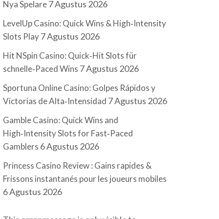
7 Agustus 2026
Nya Spelare
LevelUp Casino: Quick Wins & High‑Intensity
7 Agustus 2026
Slots Play
Hit NSpin Casino: Quick‑Hit Slots für
7 Agustus 2026
schnelle‑Paced Wins
Sportuna Online Casino: Golpes Rápidos y
7 Agustus 2026
Victorias de Alta‑Intensidad
Gamble Casino: Quick Wins and
High‑Intensity Slots for Fast‑Paced
6 Agustus 2026
Gamblers
Princess Casino Review : Gains rapides &
Frissons instantanés pour les joueurs mobiles
6 Agustus 2026