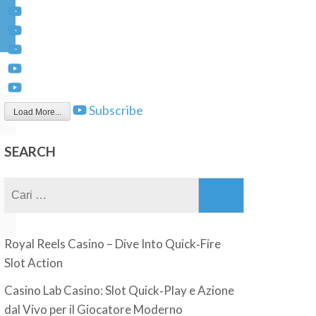
Subscribe
Load More...
SEARCH
Cari
untuk:
Royal Reels Casino – Dive Into Quick‑Fire
Slot Action
Casino Lab Casino: Slot Quick‑Play e Azione
dal Vivo per il Giocatore Moderno