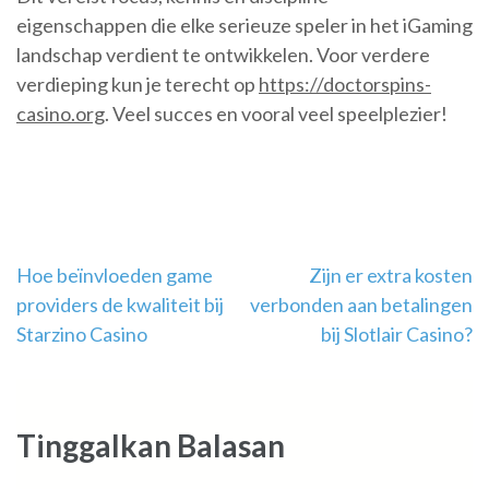
eigenschappen die elke serieuze speler in het iGaming
landschap verdient te ontwikkelen. Voor verdere
verdieping kun je terecht op
https://doctorspins-
casino.org
. Veel succes en vooral veel speelplezier!
Navigasi
Hoe beïnvloeden game
Zijn er extra kosten
providers de kwaliteit bij
verbonden aan betalingen
pos
Starzino Casino
bij Slotlair Casino?
Tinggalkan Balasan