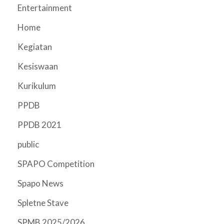
Entertainment
Home
Kegiatan
Kesiswaan
Kurikulum
PPDB
PPDB 2021
public
SPAPO Competition
Spapo News
Spletne Stave
SPMB 2025/2026