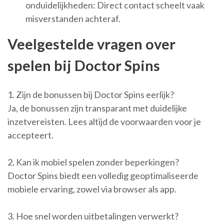
onduidelijkheden: Direct contact scheelt vaak
misverstanden achteraf.
Veelgestelde vragen over
spelen bij Doctor Spins
1. Zijn de bonussen bij Doctor Spins eerlijk?
Ja, de bonussen zijn transparant met duidelijke
inzetvereisten. Lees altijd de voorwaarden voor je
accepteert.
2. Kan ik mobiel spelen zonder beperkingen?
Doctor Spins biedt een volledig geoptimaliseerde
mobiele ervaring, zowel via browser als app.
3. Hoe snel worden uitbetalingen verwerkt?