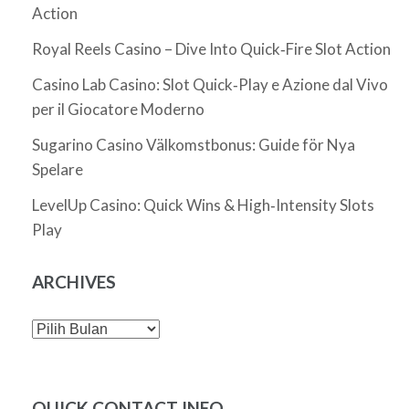
Action
Royal Reels Casino – Dive Into Quick‑Fire Slot Action
Casino Lab Casino: Slot Quick‑Play e Azione dal Vivo
per il Giocatore Moderno
Sugarino Casino Välkomstbonus: Guide för Nya
Spelare
LevelUp Casino: Quick Wins & High‑Intensity Slots
Play
ARCHIVES
Archives
QUICK CONTACT INFO