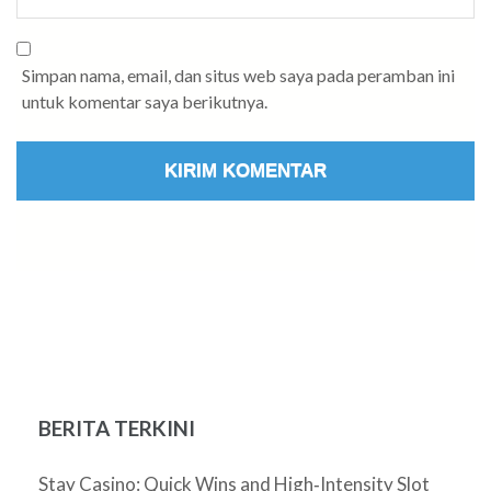
Simpan nama, email, dan situs web saya pada peramban ini
untuk komentar saya berikutnya.
BERITA TERKINI
Stay Casino: Quick Wins and High‑Intensity Slot