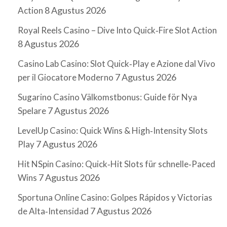
8 Agustus 2026
Action
Royal Reels Casino – Dive Into Quick‑Fire Slot Action
8 Agustus 2026
Casino Lab Casino: Slot Quick‑Play e Azione dal Vivo
7 Agustus 2026
per il Giocatore Moderno
Sugarino Casino Välkomstbonus: Guide för Nya
7 Agustus 2026
Spelare
LevelUp Casino: Quick Wins & High‑Intensity Slots
7 Agustus 2026
Play
Hit NSpin Casino: Quick‑Hit Slots für schnelle‑Paced
7 Agustus 2026
Wins
Sportuna Online Casino: Golpes Rápidos y Victorias
7 Agustus 2026
de Alta‑Intensidad