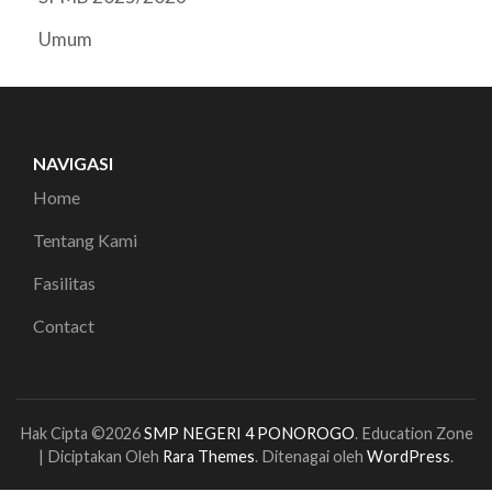
Umum
NAVIGASI
Home
Tentang Kami
Fasilitas
Contact
Hak Cipta ©2026
SMP NEGERI 4 PONOROGO
.
Education Zone
| Diciptakan Oleh
Rara Themes
. Ditenagai oleh
WordPress
.