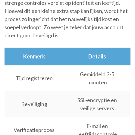
strenge controles vereist op identiteit en leeftijd.
Hoewel dit een kleine extra stap kan lijken, wordt het
proces zo ingericht dat het nauwelijks tijd kost en
soepel verloopt. Zo weet je zeker dat jouw account
direct goed beveiligd is.
Kenmerk
Details
Gemiddeld 3-5
Tijd registreren
minuten
SSL-encryptie en
Beveiliging
veilige servers
E-mail en
Verificatieproces
leeftijdscontrole