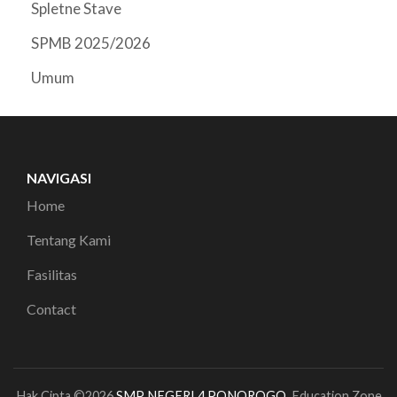
Spletne Stave
SPMB 2025/2026
Umum
NAVIGASI
Home
Tentang Kami
Fasilitas
Contact
Hak Cipta ©2026
SMP NEGERI 4 PONOROGO
.
Education Zone