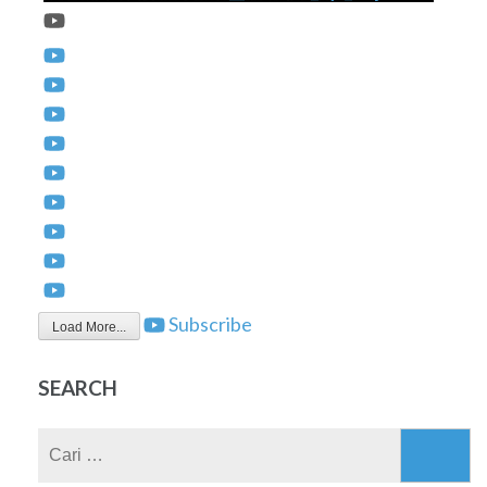
Subscribe
Load More...
SEARCH
Cari
untuk: