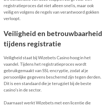
registratieproces dat niet alleen snel is, maar ook
veilig en volgens de regels van verantwoord gokken
verloopt.
Veiligheid en betrouwbaarheid
tijdens registratie
Veiligheid staat bij Wizebets Casino hoog in het
vaandel. Tijdens het registratieproces wordt
gebruikgemaakt van SSL-encryptie, zodat al je
persoonlijke gegevens beschermd zijn tegen derden.
Dit is een standaard die je terugziet bij de beste
casino’s in de sector.
Daarnaast werkt Wizebets met een licentie die