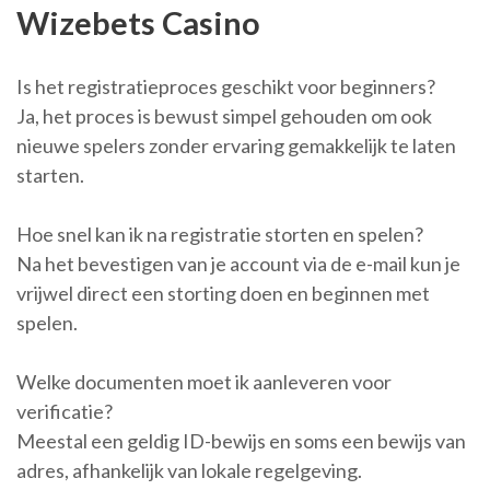
Wizebets Casino
Is het registratieproces geschikt voor beginners?
Ja, het proces is bewust simpel gehouden om ook
nieuwe spelers zonder ervaring gemakkelijk te laten
starten.
Hoe snel kan ik na registratie storten en spelen?
Na het bevestigen van je account via de e-mail kun je
vrijwel direct een storting doen en beginnen met
spelen.
Welke documenten moet ik aanleveren voor
verificatie?
Meestal een geldig ID-bewijs en soms een bewijs van
adres, afhankelijk van lokale regelgeving.