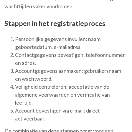
wachttijden vaker voorkomen.
Stappen in het registratieproces
Persoonlijke gegevens invullen: naam,
geboortedatum, e-mailadres.
Contactgegevens bevestigen: telefoonnummer
en adres.
Accountgegevens aanmaken: gebruikersnaam
en wachtwoord.
Veiligheid controleren: acceptatie van de
algemene voorwaarden en verificatie van
leeftijd.
Account bevestigen via e-mail: direct
activeerbaar.
De combinatie van deze stappen zorgt voor een