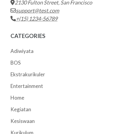
2130 Fulton Street, San Francisco
support@test.com
+(15) 1234-56789
CATEGORIES
Adiwiyata
BOS
Ekstrakurikuler
Entertainment
Home
Kegiatan
Kesiswaan
Kurikulum