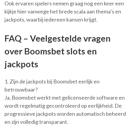
Ook ervaren spelers nemen graag nog een keer een
kijkje hier vanwege het brede scala aan thema’s en
jackpots, waarbij iedereen kansen krijgt.
FAQ – Veelgestelde vragen
over Boomsbet slots en
jackpots
1. Zijn de jackpots bij Boomsbet eerlijk en
betrouwbaar?
Ja, Boomsbet werkt met gelicenseerde software en
wordt regelmatig gecontroleerd op eerlijkheid. De
progressieve jackpots worden automatisch beheerd
en zijn volledig transparant.