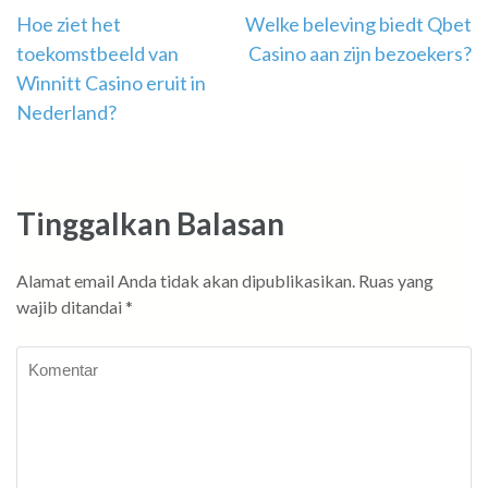
Navigasi
Hoe ziet het
Welke beleving biedt Qbet
toekomstbeeld van
Casino aan zijn bezoekers?
pos
Winnitt Casino eruit in
Nederland?
Tinggalkan Balasan
Alamat email Anda tidak akan dipublikasikan.
Ruas yang
wajib ditandai
*
Komentar