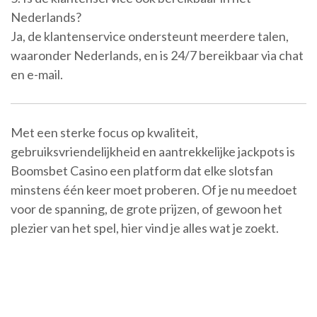
Nederlands?
Ja, de klantenservice ondersteunt meerdere talen,
waaronder Nederlands, en is 24/7 bereikbaar via chat
en e-mail.
Met een sterke focus op kwaliteit,
gebruiksvriendelijkheid en aantrekkelijke jackpots is
Boomsbet Casino een platform dat elke slotsfan
minstens één keer moet proberen. Of je nu meedoet
voor de spanning, de grote prijzen, of gewoon het
plezier van het spel, hier vind je alles wat je zoekt.