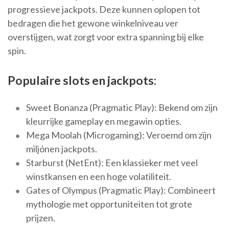
progressieve jackpots. Deze kunnen oplopen tot
bedragen die het gewone winkelniveau ver
overstijgen, wat zorgt voor extra spanning bij elke
spin.
Populaire slots en jackpots:
Sweet Bonanza (Pragmatic Play): Bekend om zijn
kleurrijke gameplay en megawin opties.
Mega Moolah (Microgaming): Veroemd om zijn
miljónen jackpots.
Starburst (NetEnt): Een klassieker met veel
winstkansen en een hoge volatiliteit.
Gates of Olympus (Pragmatic Play): Combineert
mythologie met opportuniteiten tot grote
prijzen.