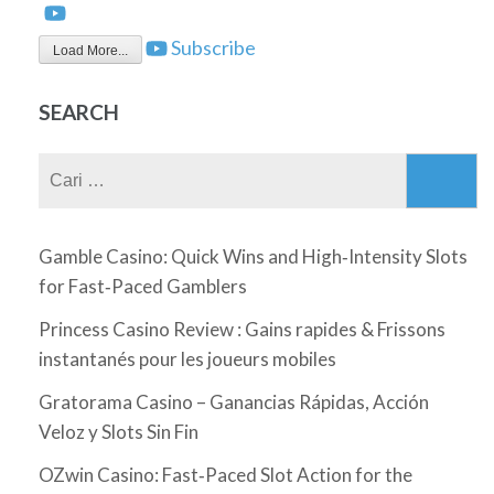
Subscribe
Load More...
SEARCH
Cari
untuk:
Gamble Casino: Quick Wins and High‑Intensity Slots
for Fast‑Paced Gamblers
Princess Casino Review : Gains rapides & Frissons
instantanés pour les joueurs mobiles
Gratorama Casino – Ganancias Rápidas, Acción
Veloz y Slots Sin Fin
OZwin Casino: Fast‑Paced Slot Action for the