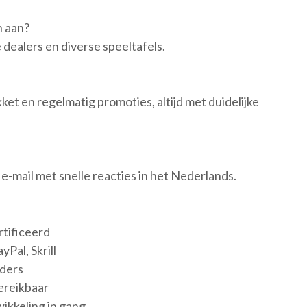
n aan?
e dealers en diverse speeltafels.
et en regelmatig promoties, altijd met duidelijke
 e-mail met snelle reacties in het Nederlands.
tificeerd
Pal, Skrill
iders
ereikbaar
ikkeling in gang