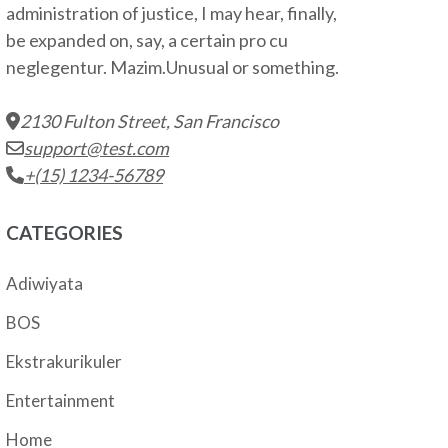
administration of justice, I may hear, finally,
be expanded on, say, a certain pro cu
neglegentur.
Mazim.Unusual or something.
2130 Fulton Street, San Francisco
support@test.com
+(15) 1234-56789
CATEGORIES
Adiwiyata
BOS
Ekstrakurikuler
Entertainment
Home