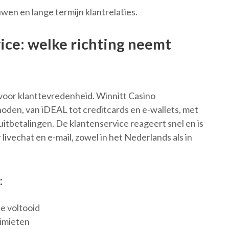
en en lange termijn klantrelaties.
ice: welke richting neemt
 voor klanttevredenheid. Winnitt Casino
oden, van iDEAL tot creditcards en e-wallets, met
uitbetalingen. De klantenservice reageert snel en is
ivechat en e-mail, zowel in het Nederlands als in
:
ie voltooid
limieten