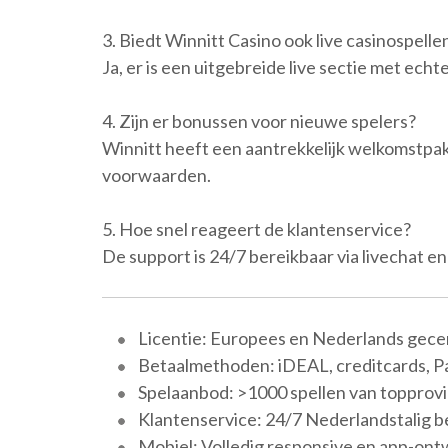
3. Biedt Winnitt Casino ook live casinospelle
Ja, er is een uitgebreide live sectie met echt
4. Zijn er bonussen voor nieuwe spelers?
Winnitt heeft een aantrekkelijk welkomstpakk
voorwaarden.
5. Hoe snel reageert de klantenservice?
De support is 24/7 bereikbaar via livechat en
Licentie: Europees en Nederlands gecer
Betaalmethoden: iDEAL, creditcards, Pay
Spelaanbod: >1000 spellen van topprov
Klantenservice: 24/7 Nederlandstalig b
Mobiel: Volledig responsive en app-ontw