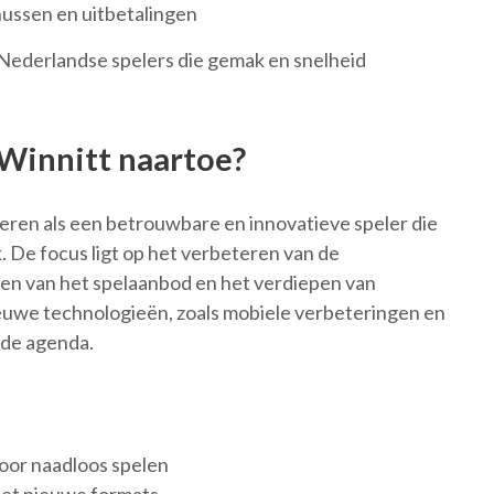
ssen en uitbetalingen
 Nederlandse spelers die gemak en snelheid
 Winnitt naartoe?
neren als een betrouwbare en innovatieve speler die
. De focus ligt op het verbeteren van de
iden van het spelaanbod en het verdiepen van
ieuwe technologieën, zoals mobiele verbeteringen en
 de agenda.
oor naadloos spelen