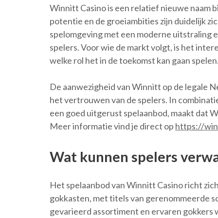
Winnitt Casino is een relatief nieuwe naam 
potentie en de groeiambities zijn duidelijk z
spelomgeving met een moderne uitstraling e
spelers. Voor wie de markt volgt, is het inte
welke rol het in de toekomst kan gaan spelen
De aanwezigheid van Winnitt op de legale Ne
het vertrouwen van de spelers. In combinati
een goed uitgerust spelaanbod, maakt dat Wi
Meer informatie vind je direct op
https://wi
Wat kunnen spelers verwa
Het spelaanbod van Winnitt Casino richt zich
gokkasten, met titels van gerenommeerde s
gevarieerd assortiment en ervaren gokkers 