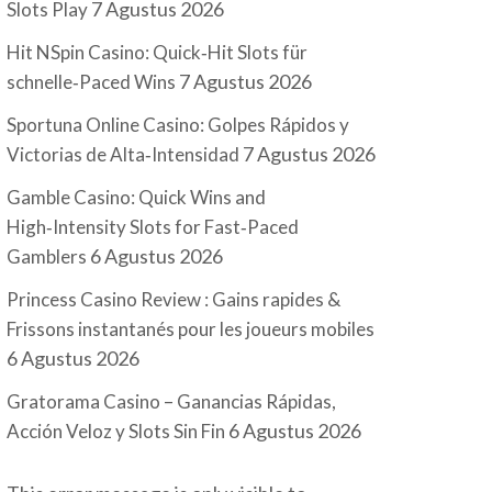
7 Agustus 2026
Slots Play
Hit NSpin Casino: Quick‑Hit Slots für
7 Agustus 2026
schnelle‑Paced Wins
Sportuna Online Casino: Golpes Rápidos y
7 Agustus 2026
Victorias de Alta‑Intensidad
Gamble Casino: Quick Wins and
High‑Intensity Slots for Fast‑Paced
6 Agustus 2026
Gamblers
Princess Casino Review : Gains rapides &
Frissons instantanés pour les joueurs mobiles
6 Agustus 2026
Gratorama Casino – Ganancias Rápidas,
6 Agustus 2026
Acción Veloz y Slots Sin Fin