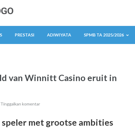
OGO
S
PRESTASI
ADIWIYATA
SPMB TA 2025/2026
d van Winnitt Casino eruit in
Tinggalkan komentar
e speler met grootse ambities