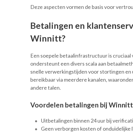
Deze aspecten vormen de basis voor vertrouw
Betalingen en klantenserv
Winnitt?
Een soepele betaalinfrastructuur is cruciaal
ondersteunt een divers scala aan betaalmeth
snelle verwerkingstijden voor stortingen en 
bereikbaar via meerdere kanalen, waaronder l
andere talen.
Voordelen betalingen bij Winnitt
Uitbetalingen binnen 24 uur bij verificat
Geen verborgen kosten of onduidelijke 