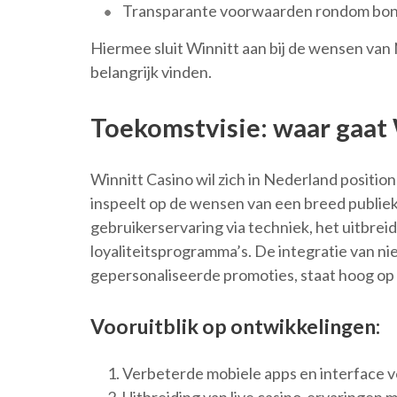
Transparante voorwaarden rondom bonu
Hiermee sluit Winnitt aan bij de wensen van
belangrijk vinden.
Toekomstvisie: waar gaat
Winnitt Casino wil zich in Nederland positio
inspeelt op de wensen van een breed publiek
gebruikerservaring via techniek, het uitbre
loyaliteitsprogramma’s. De integratie van n
gepersonaliseerde promoties, staat hoog op
Vooruitblik op ontwikkelingen:
Verbeterde mobiele apps en interface v