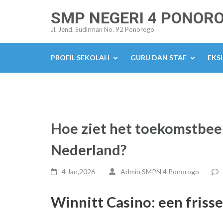
Lompat
SMP NEGERI 4 PONOR
ke
Jl. Jend. Sudirman No. 92 Ponorogo
konten
(Tekan
PROFIL SEKOLAH
GURU DAN STAF
EKSI
Enter)
Hoe ziet het toekomstbeel
Nederland?
4 Jan,2026
Admin SMPN 4 Ponorogo
Winnitt Casino: een friss