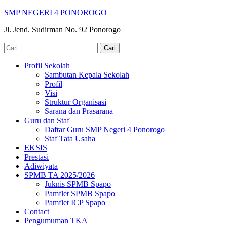
Lompat
SMP NEGERI 4 PONOROGO
ke
Jl. Jend. Sudirman No. 92 Ponorogo
konten
(Tekan
Cari
Enter)
untuk:
Profil Sekolah
Sambutan Kepala Sekolah
Profil
Visi
Struktur Organisasi
Sarana dan Prasarana
Guru dan Staf
Daftar Guru SMP Negeri 4 Ponorogo
Staf Tata Usaha
EKSIS
Prestasi
Adiwiyata
SPMB TA 2025/2026
Juknis SPMB Spapo
Pamflet SPMB Spapo
Pamflet ICP Spapo
Contact
Pengumuman TKA