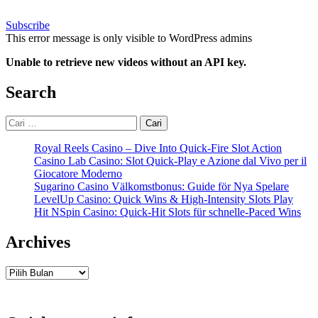
Subscribe
This error message is only visible to WordPress admins
Unable to retrieve new videos without an API key.
Search
Cari
untuk:
Royal Reels Casino – Dive Into Quick‑Fire Slot Action
Casino Lab Casino: Slot Quick‑Play e Azione dal Vivo per il
Giocatore Moderno
Sugarino Casino Välkomstbonus: Guide för Nya Spelare
LevelUp Casino: Quick Wins & High‑Intensity Slots Play
Hit NSpin Casino: Quick‑Hit Slots für schnelle‑Paced Wins
Archives
Archives