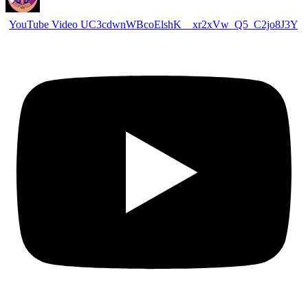
YouTube Video UC3cdwnWBcoElshK__xr2xVw_Q5_C2jo8J3Y