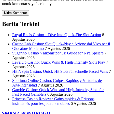
untuk komentar saya berikutnya.
Berita Terkini
Royal Reels Casino – Dive Into Quick‑Fire Slot Action
8
Agustus 2026
Casino Lab Casino: Slot Quick‑Play e Azione dal Vivo per il
Giocatore Moderno
7 Agustus 2026
Sugarino Casino Välkomstbonus: Guide för Nya Spelare
7
Agustus 2026
LevelUp Casino: Quick Wins & High‑Intensity Slots Play
7
Agustus 2026
Hit NSpin Casino: Quick‑Hit Slots für schnelle‑Paced Wins
7
Agustus 2026
Sportuna Online Casino: Golpes Rápidos y Victorias de
Alta‑Intensidad
7 Agustus 2026
Gamble Casino: Quick Wins and High‑Intensity Slots for
Fast‑Paced Gamblers
6 Agustus 2026
Princess Casino Review : Gains rapides & Frissons
instantanés pour les joueurs mobiles
6 Agustus 2026
SMPN 4 PONOROGO