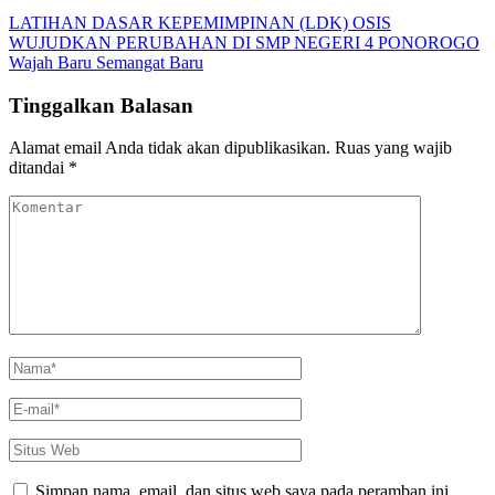
Navigasi
LATIHAN DASAR KEPEMIMPINAN (LDK) OSIS
WUJUDKAN PERUBAHAN DI SMP NEGERI 4 PONOROGO
pos
Wajah Baru Semangat Baru
Tinggalkan Balasan
Alamat email Anda tidak akan dipublikasikan.
Ruas yang wajib
ditandai
*
Komentar
Nama
*
E-
mail
*
Situs
Web
Simpan nama, email, dan situs web saya pada peramban ini