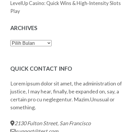
LevelUp Casino: Quick Wins & High‑Intensity Slots
Play
ARCHIVES
Archives
QUICK CONTACT INFO
Lorem ipsum dolor sit amet, the administration of
justice, I may hear, finally, be expanded on, say, a
certain pro cu neglegentur.
Mazim.Unusual or
something.
2130 Fulton Street, San Francisco
support@test.com