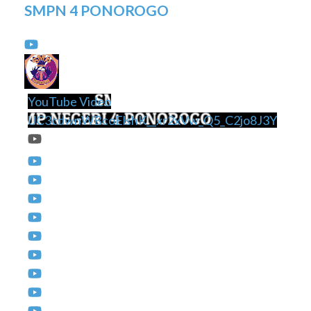
SMPN 4 PONOROGO
YouTube Video
UC3cdwnWBcoElshK__xr2xVw_Q5_C2jo8J3Y