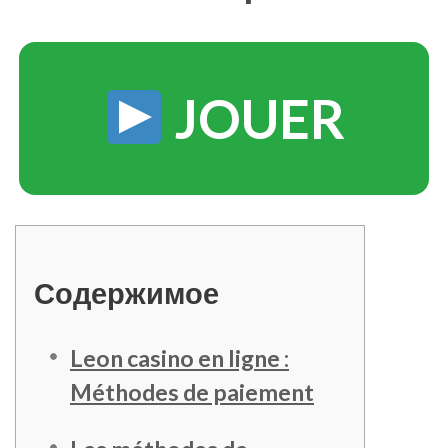
JOUER
Содержимое
Leon casino en ligne :
Méthodes de paiement