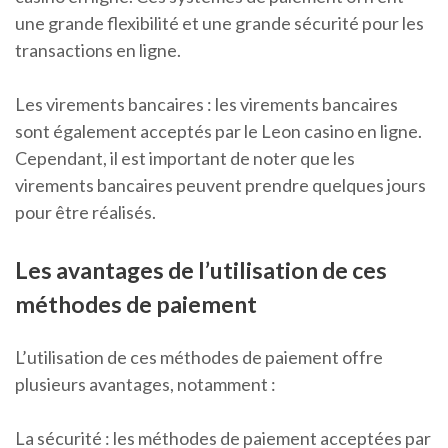
une grande flexibilité et une grande sécurité pour les
transactions en ligne.
Les virements bancaires : les virements bancaires
sont également acceptés par le Leon casino en ligne.
Cependant, il est important de noter que les
virements bancaires peuvent prendre quelques jours
pour être réalisés.
Les avantages de l’utilisation de ces
méthodes de paiement
L’utilisation de ces méthodes de paiement offre
plusieurs avantages, notamment :
La sécurité : les méthodes de paiement acceptées par