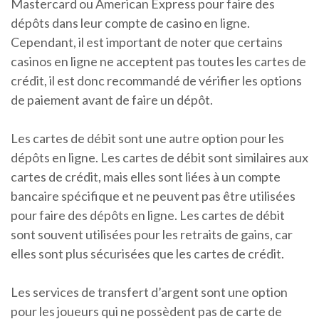
Mastercard ou American Express pour faire des
dépôts dans leur compte de casino en ligne.
Cependant, il est important de noter que certains
casinos en ligne ne acceptent pas toutes les cartes de
crédit, il est donc recommandé de vérifier les options
de paiement avant de faire un dépôt.
Les cartes de débit sont une autre option pour les
dépôts en ligne. Les cartes de débit sont similaires aux
cartes de crédit, mais elles sont liées à un compte
bancaire spécifique et ne peuvent pas être utilisées
pour faire des dépôts en ligne. Les cartes de débit
sont souvent utilisées pour les retraits de gains, car
elles sont plus sécurisées que les cartes de crédit.
Les services de transfert d’argent sont une option
pour les joueurs qui ne possèdent pas de carte de