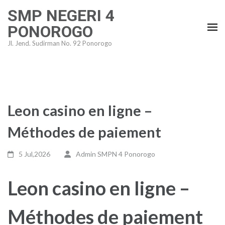
Lompat
SMP NEGERI 4
ke
PONOROGO
konten
Jl. Jend. Sudirman No. 92 Ponorogo
(Tekan
Enter)
Leon casino en ligne –
Méthodes de paiement
5 Jul,2026
Admin SMPN 4 Ponorogo
Leon casino en ligne –
Méthodes de paiement