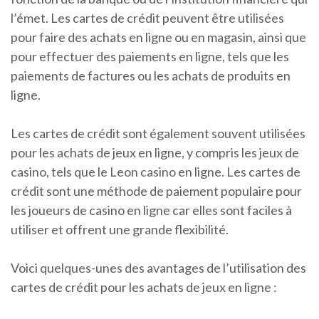
l’émet. Les cartes de crédit peuvent être utilisées
pour faire des achats en ligne ou en magasin, ainsi que
pour effectuer des paiements en ligne, tels que les
paiements de factures ou les achats de produits en
ligne.
Les cartes de crédit sont également souvent utilisées
pour les achats de jeux en ligne, y compris les jeux de
casino, tels que le Leon casino en ligne. Les cartes de
crédit sont une méthode de paiement populaire pour
les joueurs de casino en ligne car elles sont faciles à
utiliser et offrent une grande flexibilité.
Voici quelques-unes des avantages de l’utilisation des
cartes de crédit pour les achats de jeux en ligne :