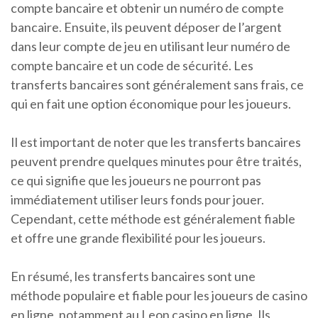
compte bancaire et obtenir un numéro de compte
bancaire. Ensuite, ils peuvent déposer de l’argent
dans leur compte de jeu en utilisant leur numéro de
compte bancaire et un code de sécurité. Les
transferts bancaires sont généralement sans frais, ce
qui en fait une option économique pour les joueurs.
Il est important de noter que les transferts bancaires
peuvent prendre quelques minutes pour être traités,
ce qui signifie que les joueurs ne pourront pas
immédiatement utiliser leurs fonds pour jouer.
Cependant, cette méthode est généralement fiable
et offre une grande flexibilité pour les joueurs.
En résumé, les transferts bancaires sont une
méthode populaire et fiable pour les joueurs de casino
en ligne, notamment au Leon casino en ligne. Ils