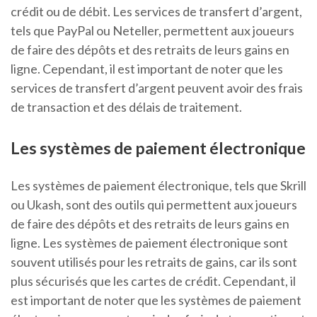
crédit ou de débit. Les services de transfert d’argent,
tels que PayPal ou Neteller, permettent aux joueurs
de faire des dépôts et des retraits de leurs gains en
ligne. Cependant, il est important de noter que les
services de transfert d’argent peuvent avoir des frais
de transaction et des délais de traitement.
Les systèmes de paiement électronique
Les systèmes de paiement électronique, tels que Skrill
ou Ukash, sont des outils qui permettent aux joueurs
de faire des dépôts et des retraits de leurs gains en
ligne. Les systèmes de paiement électronique sont
souvent utilisés pour les retraits de gains, car ils sont
plus sécurisés que les cartes de crédit. Cependant, il
est important de noter que les systèmes de paiement