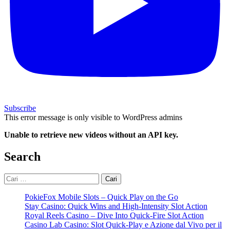
Subscribe
This error message is only visible to WordPress admins
Unable to retrieve new videos without an API key.
Search
Cari
untuk:
PokieFox Mobile Slots – Quick Play on the Go
Stay Casino: Quick Wins and High‑Intensity Slot Action
Royal Reels Casino – Dive Into Quick‑Fire Slot Action
Casino Lab Casino: Slot Quick‑Play e Azione dal Vivo per il