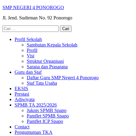
Lompat
SMP NEGERI 4 PONOROGO
ke
Jl. Jend. Sudirman No. 92 Ponorogo
konten
(Tekan
Cari
Enter)
untuk:
Profil Sekolah
Sambutan Kepala Sekolah
Profil
Visi
Struktur Organisasi
Sarana dan Prasarana
Guru dan Staf
Daftar Guru SMP Negeri 4 Ponorogo
Staf Tata Usaha
EKSIS
Prestasi
Adiwiyata
SPMB TA 2025/2026
Juknis SPMB Spapo
Pamflet SPMB Spapo
Pamflet ICP Spapo
Contact
Pengumuman TKA