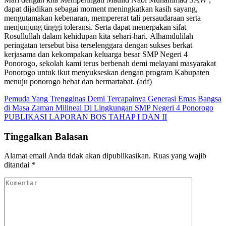
dapat dijadikan sebagai moment meningkatkan kasih sayang,
mengutamakan kebenaran, mempererat tali persaudaraan serta
menjunjung tinggi toleransi. Serta dapat menerpakan sifat
Rosullullah dalam kehidupan kita sehari-hari. Alhamdulilah
peringatan tersebut bisa terselenggara dengan sukses berkat
kerjasama dan kekompakan keluarga besar SMP Negeri 4
Ponorogo, sekolah kami terus berbenah demi melayani masyarakat
Ponorogo untuk ikut menyukseskan dengan program Kabupaten
menuju ponorogo hebat dan bermartabat. (adf)
Navigasi
Pemuda Yang Trengginas Demi Tercapainya Generasi Emas Bangsa
di Masa Zaman Milineal Di Lingkungan SMP Negeri 4 Ponorogo
pos
PUBLIKASI LAPORAN BOS TAHAP I DAN II
Tinggalkan Balasan
Alamat email Anda tidak akan dipublikasikan.
Ruas yang wajib
ditandai
*
Komentar