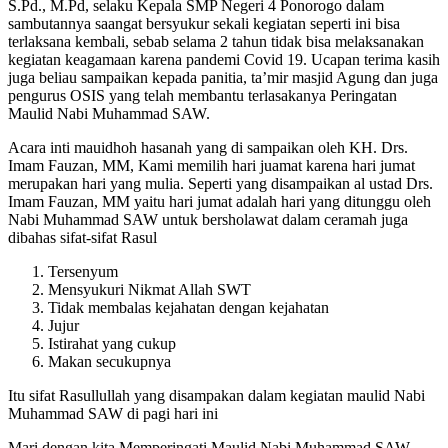
S.Pd., M.Pd, selaku Kepala SMP Negeri 4 Ponorogo dalam
sambutannya saangat bersyukur sekali kegiatan seperti ini bisa
terlaksana kembali, sebab selama 2 tahun tidak bisa melaksanakan
kegiatan keagamaan karena pandemi Covid 19. Ucapan terima kasih
juga beliau sampaikan kepada panitia, ta’mir masjid Agung dan juga
pengurus OSIS yang telah membantu terlasakanya Peringatan
Maulid Nabi Muhammad SAW.
Acara inti mauidhoh hasanah yang di sampaikan oleh KH. Drs.
Imam Fauzan, MM, Kami memilih hari juamat karena hari jumat
merupakan hari yang mulia. Seperti yang disampaikan al ustad Drs.
Imam Fauzan, MM yaitu hari jumat adalah hari yang ditunggu oleh
Nabi Muhammad SAW untuk bersholawat dalam ceramah juga
dibahas sifat-sifat Rasul
Tersenyum
Mensyukuri Nikmat Allah SWT
Tidak membalas kejahatan dengan kejahatan
Jujur
Istirahat yang cukup
Makan secukupnya
Itu sifat Rasullullah yang disampakan dalam kegiatan maulid Nabi
Muhammad SAW di pagi hari ini
Mari dengan kita Memperingati Maulid Nabi Muhammad SAW ,