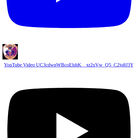
YouTube Video UC3cdwnWBcoElshK__xr2xVw_Q5_C2jo8J3Y