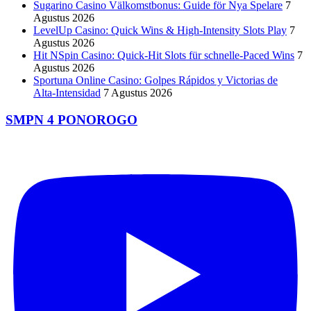
Sugarino Casino Välkomstbonus: Guide för Nya Spelare
7
Agustus 2026
LevelUp Casino: Quick Wins & High‑Intensity Slots Play
7
Agustus 2026
Hit NSpin Casino: Quick‑Hit Slots für schnelle‑Paced Wins
7
Agustus 2026
Sportuna Online Casino: Golpes Rápidos y Victorias de
Alta‑Intensidad
7 Agustus 2026
SMPN 4 PONOROGO