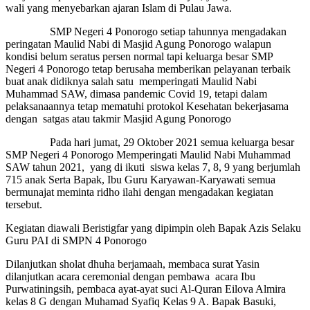
wali yang menyebarkan ajaran Islam di Pulau Jawa.
SMP Negeri 4 Ponorogo setiap tahunnya mengadakan
peringatan Maulid Nabi di Masjid Agung Ponorogo walapun
kondisi belum seratus persen normal tapi keluarga besar SMP
Negeri 4 Ponorogo tetap berusaha memberikan pelayanan terbaik
buat anak didiknya salah satu memperingati Maulid Nabi
Muhammad SAW, dimasa pandemic Covid 19, tetapi dalam
pelaksanaannya tetap mematuhi protokol Kesehatan bekerjasama
dengan satgas atau takmir Masjid Agung Ponorogo
Pada hari jumat, 29 Oktober 2021 semua keluarga besar
SMP Negeri 4 Ponorogo Memperingati Maulid Nabi Muhammad
SAW tahun 2021, yang di ikuti siswa kelas 7, 8, 9 yang berjumlah
715 anak Serta Bapak, Ibu Guru Karyawan-Karyawati semua
bermunajat meminta ridho ilahi dengan mengadakan kegiatan
tersebut.
Kegiatan diawali Beristigfar yang dipimpin oleh Bapak Azis Selaku
Guru PAI di SMPN 4 Ponorogo
Dilanjutkan sholat dhuha berjamaah, membaca surat Yasin
dilanjutkan acara ceremonial dengan pembawa acara Ibu
Purwatiningsih, pembaca ayat-ayat suci Al-Quran Eilova Almira
kelas 8 G dengan Muhamad Syafiq Kelas 9 A. Bapak Basuki,