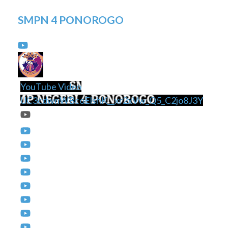
SMPN 4 PONOROGO
YouTube Video
UC3cdwnWBcoElshK__xr2xVw_Q5_C2jo8J3Y