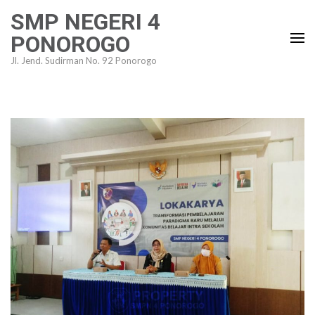
Lompat
SMP NEGERI 4
ke
PONOROGO
konten
Jl. Jend. Sudirman No. 92 Ponorogo
(Tekan
Enter)