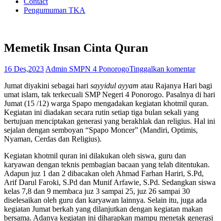
Contact
Pengumuman TKA
Memetik Insan Cinta Quran
16 Des,2023
Admin SMPN 4 Ponorogo
Tinggalkan komentar
Jumat diyakini sebagai hari
sayyidul ayyam
atau Rajanya Hari bagi
umat islam, tak terkecuali SMP Negeri 4 Ponorogo. Pasalnya di hari
Jumat (15 /12) warga Spapo mengadakan kegiatan khotmil quran.
Kegiatan ini diadakan secara rutin setiap tiga bulan sekali yang
bertujuan menciptakan generasi yang berakhlak dan religius. Hal ini
sejalan dengan semboyan “Spapo Moncer” (Mandiri, Optimis,
Nyaman, Cerdas dan Religius).
Kegiatan khotmil quran ini dilakukan oleh siswa, guru dan
karyawan dengan teknis pembagian bacaan yang telah ditentukan.
Adapun juz 1 dan 2 dibacakan oleh Ahmad Farhan Hariri, S.Pd,
Arif Darul Faroki, S.Pd dan Munif Arfawie, S.Pd. Sedangkan siswa
kelas 7,8 dan 9 membaca juz 3 sampai 25, juz 26 sampai 30
diselesaikan oleh guru dan karyawan lainnya. Selain itu, juga ada
kegiatan Jumat berkah yang dilanjutkan dengan kegiatan makan
bersama. Adanya kegiatan ini diharapkan mampu menetak generasi