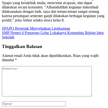
Spapo yang berakhlak mulia, mencintai al-quran, dan dapat
dilakukan secara konsisten. “Alhamdulillah kegiatan inikembali
dilaksanakan dengan baik, saya dan teman-teman sangat senang
karena penutupan semester ganjil dilakukan berbagai kegiatan yang
positif,” jelas Akbar selaku siswa kelas 8.
Navigasi
SPAPO Bergerak Menyehatkan Lingkungan
SMP Negeri 4 Ponorogo Gelar Lokakarya Komunitas Belajar Intra
pos
Sekolah
Tinggalkan Balasan
Alamat email Anda tidak akan dipublikasikan.
Ruas yang wajib
ditandai
*
Komentar
Nama
*