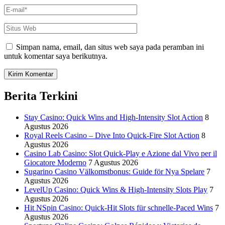
E-
mail
*
Situs
Web
Simpan nama, email, dan situs web saya pada peramban ini
untuk komentar saya berikutnya.
Berita Terkini
Stay Casino: Quick Wins and High‑Intensity Slot Action
8
Agustus 2026
Royal Reels Casino – Dive Into Quick‑Fire Slot Action
8
Agustus 2026
Casino Lab Casino: Slot Quick‑Play e Azione dal Vivo per il
Giocatore Moderno
7 Agustus 2026
Sugarino Casino Välkomstbonus: Guide för Nya Spelare
7
Agustus 2026
LevelUp Casino: Quick Wins & High‑Intensity Slots Play
7
Agustus 2026
Hit NSpin Casino: Quick‑Hit Slots für schnelle‑Paced Wins
7
Agustus 2026