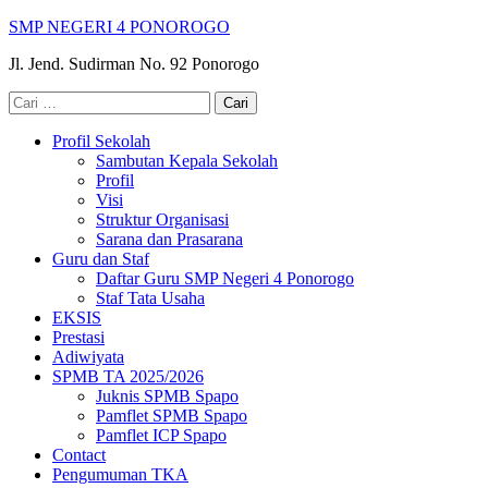
Lompat
SMP NEGERI 4 PONOROGO
ke
Jl. Jend. Sudirman No. 92 Ponorogo
konten
(Tekan
Cari
Enter)
untuk:
Profil Sekolah
Sambutan Kepala Sekolah
Profil
Visi
Struktur Organisasi
Sarana dan Prasarana
Guru dan Staf
Daftar Guru SMP Negeri 4 Ponorogo
Staf Tata Usaha
EKSIS
Prestasi
Adiwiyata
SPMB TA 2025/2026
Juknis SPMB Spapo
Pamflet SPMB Spapo
Pamflet ICP Spapo
Contact
Pengumuman TKA