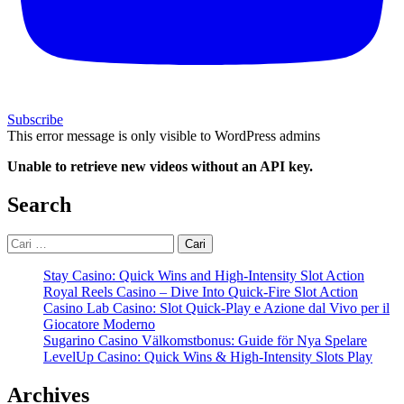
Subscribe
This error message is only visible to WordPress admins
Unable to retrieve new videos without an API key.
Search
Cari
untuk:
Stay Casino: Quick Wins and High‑Intensity Slot Action
Royal Reels Casino – Dive Into Quick‑Fire Slot Action
Casino Lab Casino: Slot Quick‑Play e Azione dal Vivo per il
Giocatore Moderno
Sugarino Casino Välkomstbonus: Guide för Nya Spelare
LevelUp Casino: Quick Wins & High‑Intensity Slots Play
Archives