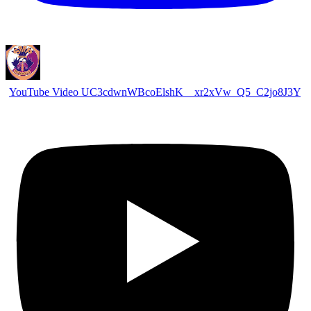
YouTube Video UC3cdwnWBcoElshK__xr2xVw_Q5_C2jo8J3Y