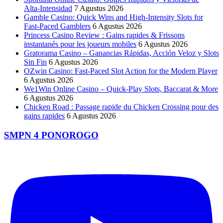
Alta‑Intensidad
7 Agustus 2026
Gamble Casino: Quick Wins and High‑Intensity Slots for
Fast‑Paced Gamblers
6 Agustus 2026
Princess Casino Review : Gains rapides & Frissons
instantanés pour les joueurs mobiles
6 Agustus 2026
Gratorama Casino – Ganancias Rápidas, Acción Veloz y Slots
Sin Fin
6 Agustus 2026
OZwin Casino: Fast‑Paced Slot Action for the Modern Player
6 Agustus 2026
We1Win Online Casino – Quick‑Play Slots, Baccarat & More
6 Agustus 2026
Chicken Road : Passage rapide du Chicken Crossing pour des
gains rapides
6 Agustus 2026
SMPN 4 PONOROGO