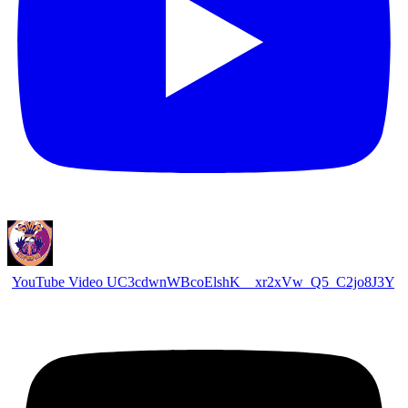
YouTube Video UC3cdwnWBcoElshK__xr2xVw_Q5_C2jo8J3Y