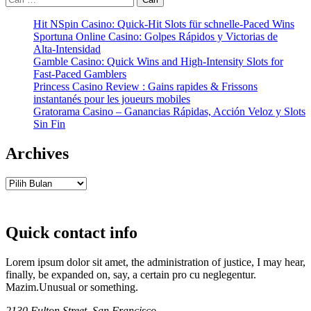
untuk:
Hit NSpin Casino: Quick‑Hit Slots für schnelle‑Paced Wins
Sportuna Online Casino: Golpes Rápidos y Victorias de
Alta‑Intensidad
Gamble Casino: Quick Wins and High‑Intensity Slots for
Fast‑Paced Gamblers
Princess Casino Review : Gains rapides & Frissons
instantanés pour les joueurs mobiles
Gratorama Casino – Ganancias Rápidas, Acción Veloz y Slots
Sin Fin
Archives
Archives
Quick contact info
Lorem ipsum dolor sit amet, the administration of justice, I may hear,
finally, be expanded on, say, a certain pro cu neglegentur.
Mazim.Unusual or something.
2130 Fulton Street, San Francisco