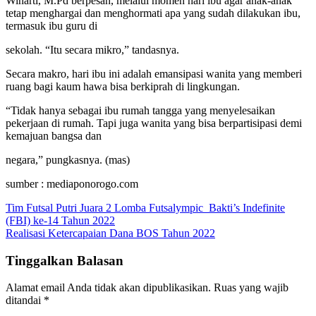
Winarti, M.Pd berpesan, melalui momen hari ibu agar anak-anak
tetap menghargai dan menghormati apa yang sudah dilakukan ibu,
termasuk ibu guru di
sekolah. “Itu secara mikro,” tandasnya.
Secara makro, hari ibu ini adalah emansipasi wanita yang memberi
ruang bagi kaum hawa bisa berkiprah di lingkungan.
“Tidak hanya sebagai ibu rumah tangga yang menyelesaikan
pekerjaan di rumah. Tapi juga wanita yang bisa berpartisipasi demi
kemajuan bangsa dan
negara,” pungkasnya. (mas)
sumber : mediaponorogo.com
Navigasi
Tim Futsal Putri Juara 2 Lomba Futsalympic Bakti’s Indefinite
(FBI) ke-14 Tahun 2022
pos
Realisasi Ketercapaian Dana BOS Tahun 2022
Tinggalkan Balasan
Alamat email Anda tidak akan dipublikasikan.
Ruas yang wajib
ditandai
*