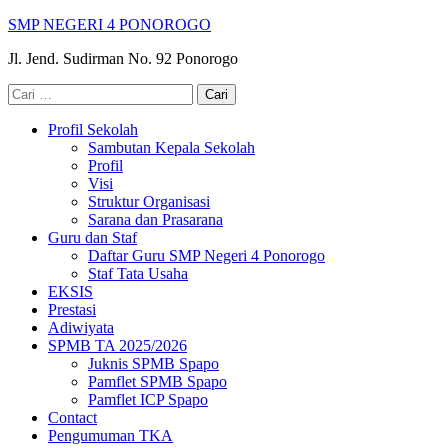
Lompat
SMP NEGERI 4 PONOROGO
ke
Jl. Jend. Sudirman No. 92 Ponorogo
konten
(Tekan
Cari
Enter)
untuk:
Profil Sekolah
Sambutan Kepala Sekolah
Profil
Visi
Struktur Organisasi
Sarana dan Prasarana
Guru dan Staf
Daftar Guru SMP Negeri 4 Ponorogo
Staf Tata Usaha
EKSIS
Prestasi
Adiwiyata
SPMB TA 2025/2026
Juknis SPMB Spapo
Pamflet SPMB Spapo
Pamflet ICP Spapo
Contact
Pengumuman TKA