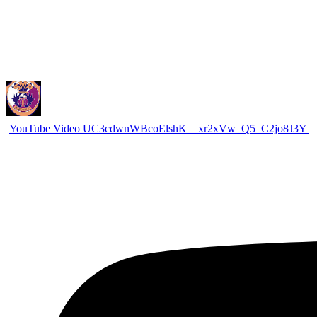
YouTube Video UC3cdwnWBcoElshK__xr2xVw_Q5_C2jo8J3Y