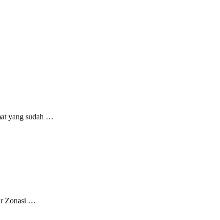
kmat yang sudah …
lur Zonasi …