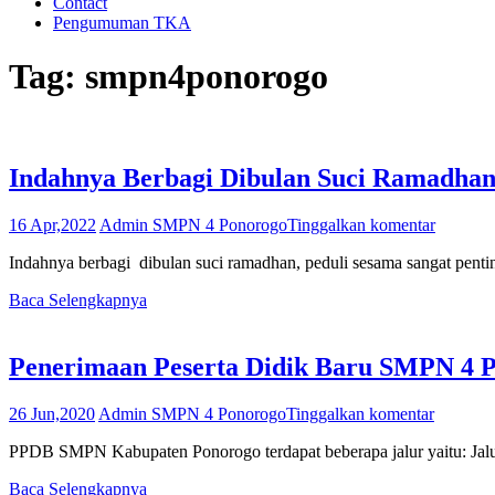
Contact
Pengumuman TKA
Tag:
smpn4ponorogo
Indahnya Berbagi Dibulan Suci Ramadha
16 Apr,2022
Admin SMPN 4 Ponorogo
Tinggalkan komentar
Indahnya berbagi dibulan suci ramadhan, peduli sesama sangat penti
Baca Selengkapnya
Penerimaan Peserta Didik Baru SMPN 
26 Jun,2020
Admin SMPN 4 Ponorogo
Tinggalkan komentar
PPDB SMPN Kabupaten Ponorogo terdapat beberapa jalur yaitu: Jalur P
Baca Selengkapnya