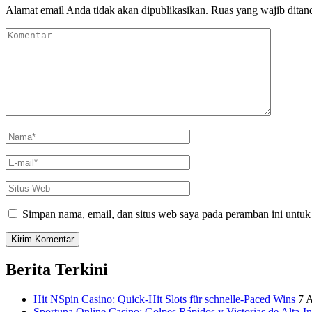
Alamat email Anda tidak akan dipublikasikan.
Ruas yang wajib ditan
Komentar
Nama
*
E-
mail
*
Situs
Web
Simpan nama, email, dan situs web saya pada peramban ini untuk
Berita Terkini
Hit NSpin Casino: Quick‑Hit Slots für schnelle‑Paced Wins
7 
Sportuna Online Casino: Golpes Rápidos y Victorias de Alta‑In