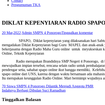
Contact
Pengumuman TKA
DIKLAT KEPENYIARAN RADIO SPAP
20 Mar,2022
Admin SMPN 4 Ponorogo
Tinggalkan komentar
SPAPO, Diklat kepenyiaran yang dilaksanakan hari Sabtu 19 Mar
mengadakan Diklat Kepenyiaran bagi Guru MAPEL dan anak-anak yang
bekerjasama dengan Radio Maha Guru online untuk meyukseskan kegia
Online, Teknik Kepenyiaran
Radio merupakan Brandidnya SMP Negeri 4 Ponorogo, di bawah 
mewujudkan impian tersebut, rencana selain radio untuk pembalajara
pendengar setia, sahabat spapo online ikut bangga memiliki, Kelebi
spapo online dari UNS, karena dengan waktu bersamaan ada mahasis
Itu merupakan keunggulan Radio Online. Mari bermimpi wujudn
Navigasi
70 Siswa SMPN 4 Ponorogo Dilantik Menjadi Anggota PMR
Indahnya Berbagi Dibulan Suci Ramadhan
pos
Tinggalkan Balasan