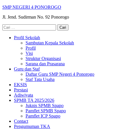
Lompat
SMP NEGERI 4 PONOROGO
ke
Jl. Jend. Sudirman No. 92 Ponorogo
konten
(Tekan
Cari
Enter)
untuk:
Profil Sekolah
Sambutan Kepala Sekolah
Profil
Visi
Struktur Organisasi
Sarana dan Prasarana
Guru dan Staf
Daftar Guru SMP Negeri 4 Ponorogo
Staf Tata Usaha
EKSIS
Prestasi
Adiwiyata
SPMB TA 2025/2026
Juknis SPMB Spapo
Pamflet SPMB Spapo
Pamflet ICP Spapo
Contact
Pengumuman TKA