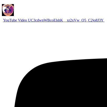
YouTube Video UC3cdwnWBcoElshK__xr2xVw_Q5_C2jo8J3Y