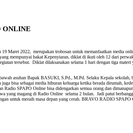
O ONLINE
et 2022, merupakan trobosan untuk memanfaatkan media online un
 mempunyai bakat Kepenyiaran, diklat di ikuti oleh 12 dari perwak
tan tersebut. Diklat dilaksanakan selama 1 hari dengan tiga materi
asuhan Bapak BASUKI, S.Pd., M.Pd. Selaku Kepala sekolah, beli
n juga bisa sebagai media hiburan keluarga ketika berada dirumah, ke
han Radio SPAPO Online bisa didengarkan semua orang dan dimanapun be
wa yang magang di Radio Online selama 2 bulan. Jadi patut berbangg
ya angan untuk meraih masa depan yang cerah. BRAVO RADIO SPAP