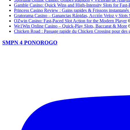
Gamble Casino: Quick Wins and High‑Intensity Slots for Fast
Princess Casino Review : Gains rapides & Frissons instantanés 
Gratorama Casino – Ganancias Rápidas, Acción Veloz y Slots 
OZwin Casino: Fast‑Paced Slot Action for the Modern Player
We1Win Online Casino – Quick‑Play Slots, Baccarat & More
Chicken Road : Passage rapide du Chicken Crossing pour des g
SMPN 4 PONOROGO