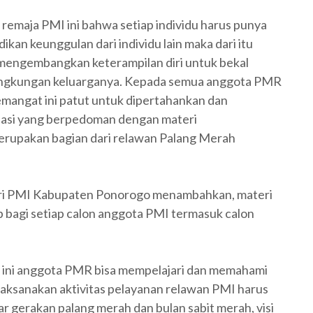
emaja PMI ini bahwa setiap individu harus punya
kan keunggulan dari individu lain maka dari itu
 mengembangkan keterampilan diri untuk bekal
 lingkungan keluarganya. Kepada semua anggota PMR
emangat ini patut untuk dipertahankan dan
sasi yang berpedoman dengan materi
rupakan bagian dari relawan Palang Merah
dari PMI Kabupaten Ponorogo menambahkan, materi
 bagi setiap calon anggota PMI termasuk calon
ini anggota PMR bisa mempelajari dan memahami
aksanakan aktivitas pelayanan relawan PMI harus
ar gerakan palang merah dan bulan sabit merah, visi