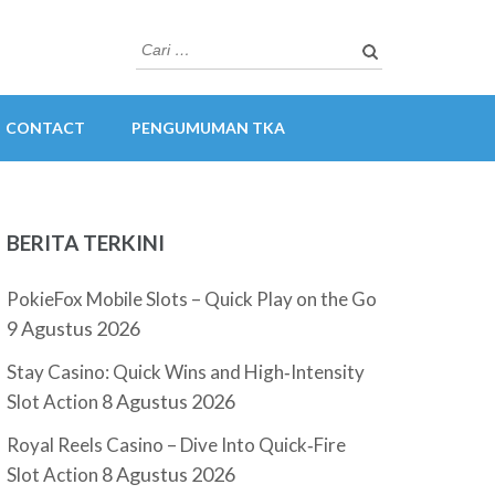
Cari
untuk:
CONTACT
PENGUMUMAN TKA
BERITA TERKINI
PokieFox Mobile Slots – Quick Play on the Go
9 Agustus 2026
Stay Casino: Quick Wins and High‑Intensity
8 Agustus 2026
Slot Action
Royal Reels Casino – Dive Into Quick‑Fire
8 Agustus 2026
Slot Action