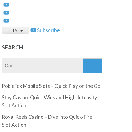
Subscribe
Load More...
SEARCH
Cari
untuk:
PokieFox Mobile Slots – Quick Play on the Go
Stay Casino: Quick Wins and High‑Intensity
Slot Action
Royal Reels Casino – Dive Into Quick‑Fire
Slot Action