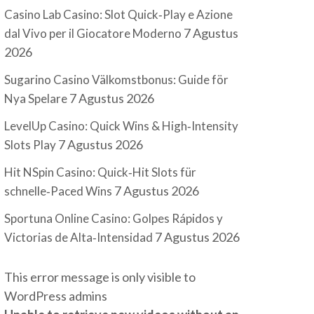
Casino Lab Casino: Slot Quick‑Play e Azione
7 Agustus
dal Vivo per il Giocatore Moderno
2026
Sugarino Casino Välkomstbonus: Guide för
7 Agustus 2026
Nya Spelare
LevelUp Casino: Quick Wins & High‑Intensity
7 Agustus 2026
Slots Play
Hit NSpin Casino: Quick‑Hit Slots für
7 Agustus 2026
schnelle‑Paced Wins
Sportuna Online Casino: Golpes Rápidos y
7 Agustus 2026
Victorias de Alta‑Intensidad
This error message is only visible to
WordPress admins