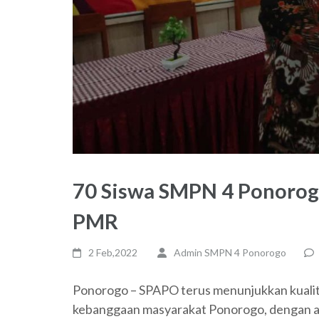
70 Siswa SMPN 4 Ponorog
PMR
2 Feb,2022
Admin SMPN 4 Ponorogo
Ponorogo – SPAPO terus menunjukkan kualit
kebanggaan masyarakat Ponorogo, dengan asa