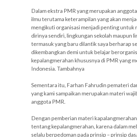
Dalam ekstra PMR yang merupakan anggota r
ilmu terutama keterampilan yang akan menjadi
mengikuti organisasi menjadi penting untuk
dirinya sendiri, lingkungan sekolah maupun
termasuk yang baru dilantik saya berharap s
dikembangkan demi untuk belajar berorgani
kepalangmerahan khususnya di PMR yang me
Indonesia. Tambahnya
Sementara itu, Farhan Fahrudin pemateri 
yang kami sampaikan merupakan materi wajib
anggota PMR.
Dengan pemberian materi kapalangmerahan 
tentang kepalangmerahan, karena dalam mel
selalu berpedoman pada prinsip – prinsip das