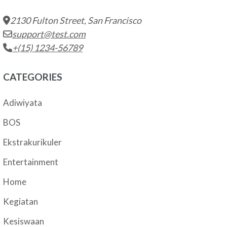
2130 Fulton Street, San Francisco
support@test.com
+(15) 1234-56789
CATEGORIES
Adiwiyata
BOS
Ekstrakurikuler
Entertainment
Home
Kegiatan
Kesiswaan