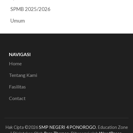
SPMB 2025/2026
Umum
NAVIGASI
Home
Tentang Kami
Fasilitas
Contact
Hak Cipta ©2026
SMP NEGERI 4 PONOROGO
.
Education Zone