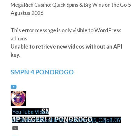
5
MegaRich Casino: Quick Spins & Big Wins on the Go
Agustus 2026
This error message is only visible to WordPress
admins
Unable to retrieve new videos without an API
key.
SMPN 4 PONOROGO
YouTube Video
UC3cdwnWBcoElshK__xr2xVw_Q5_C2jo8J3Y